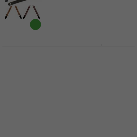
Cascha CUS-VC7
Vegan Cork Rose
Levy's Mandolin Black
Jungle Sangle pour
Sangle pour Ukulélés
Ukulélés
Sangle pour Ukulélés
Sangle pour Ukulélés
4,5
/5
13,80 €
5
/5
En stock
6,73 €
avec le code
MUZMUZ-30
9,90 €
En stock