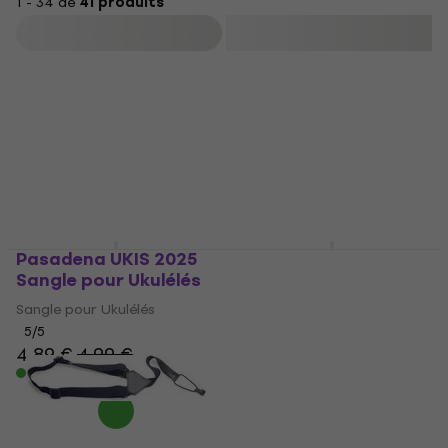
1 - 34 de
41 produits
Filtrer
Pasadena UKIS 2025
Mahalo USP1 Blue
Sangle pour Ukulélés
Sangle pour Ukulélés
Sangle pour Ukulélés
Sangle pour Ukulélés
5
/5
4,3
/5
4,89 €
4,99 €
6,79 €
En stock
En stock