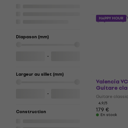
Yamaha C70
HAPPY HOUR
Guitare cla
Guitare classi
Diapason (mm)
4,3
/5
209 €
En stock
-
Largeur au sillet (mm)
Valencia V
Guitare cla
-
Guitare classi
4,9
/5
179 €
Construction
En stock