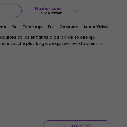
Idée de cadeau
FAQ
Muziker Blog
Muziker zone
LU
S'identifier
ros
PA
Éclairage
DJ
Casques
Audio Video
Acces
et les
qui
 adultes
enfants à partir de 13 ans
t une touche plus large, ce qui permet d'obtenir un
très populaire dans différents styles musicaux tels
hnique de jeu, ce qui en fait un bon choix pour le
u un enfant plus âgé, la taille normale sera le bon
nes joueurs et aux enfants qui ont des mains plus
Les préférés