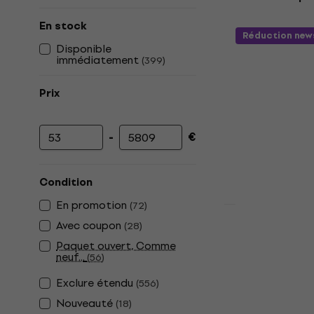
En stock
Réduction new
Disponible
immédiatement
(
399
)
Prix
-
€
Prix minimum
Prix maximum
Condition
En promotion
(
72
)
Avec coupon
(
28
)
Pasadena S
Guitare cla
Paquet ouvert, Comme
neuf...
(
56
)
Guitare classi
Exclure étendu
4,5
/5
(
556
)
65,80 €
Nouveauté
(
18
)
En stock