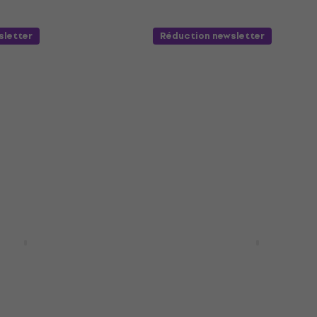
sletter
Réduction newsletter
C041 4/4 Black
Pasadena SC041C 4/4 N
ssique
Guitare classique
que
Guitare classique
4,5
/5
59 €
En stock