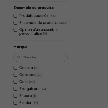
Ensemble de produits
Produit séparé
(
243
)
Ensemble de produits
(
369
)
Pasadena S
Option d'un ensemble
Burst Guita
personnalisé
(
9
)
Guitare classi
4,5
/5
Marque
65,10 €
En stock
Cascha
(
21
)
Cordoba
(
41
)
Valencia V
Cort
(
22
)
Guitare cla
Eko guitars
(
13
)
Guitare classi
Encore
(
1
)
4,8
/5
Fender
(
19
)
90 €