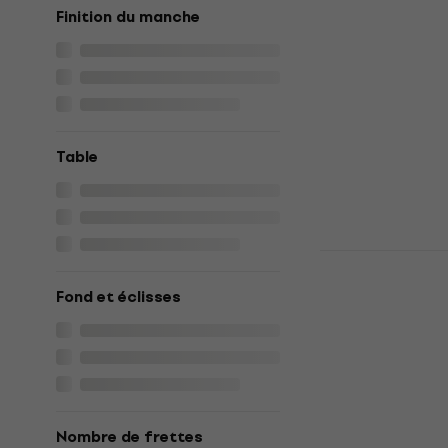
Finition du manche
Valencia VC
Guitare cla
Guitare classi
4,8
/5
76,90 €
En stock
Table
Pasadena P
Guitare cla
Fond et éclisses
Guitare classi
64,90 €
En stock
Nombre de frettes