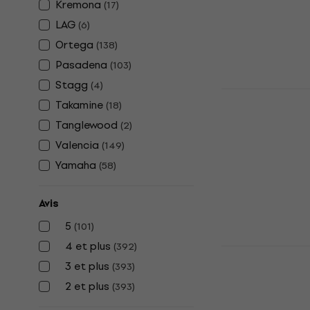
En stock
Kremona
(
17
)
LAG
(
6
)
Ortega
(
138
)
Pasadena
(
103
)
Stagg
(
4
)
Valencia V
Takamine
(
18
)
Transparent
classique
Tanglewood
(
2
)
Valencia
(
149
)
Guitare classi
4,6
/5
Yamaha
(
58
)
79,90 €
En stock
Avis
5
(
101
)
4 et plus
(
392
)
Pasadena S
3 et plus
Guitare cla
(
393
)
2 et plus
(
393
)
Guitare classi
4,5
/5