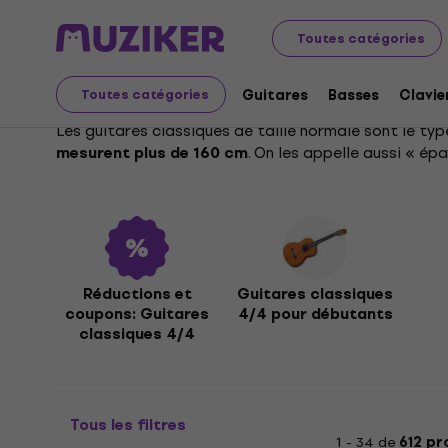
Instruments de musique
Guitares
Guitares Classique
Toutes catégories
Guitares classiques 4/
Guitares
Basses
Clavie
Toutes catégories
Les guitares classiques de taille normale sont le typ
. On les appelle aussi « ép
mesurent plus de 160 cm
son plus plein et plus riche et une forte résonance.
La taille complète est idéale pour les joueurs avancé
que le classique, le flamenco, mais aussi la pop et le
développement des compétences des joueurs et les con
choix.
Réductions et
Guitares classiques
Il existe également des tailles plus petites comme l
coupons: Guitares
4/4 pour débutants
petites.
classiques 4/4
Tous les filtres
1 - 34 de
612 pr