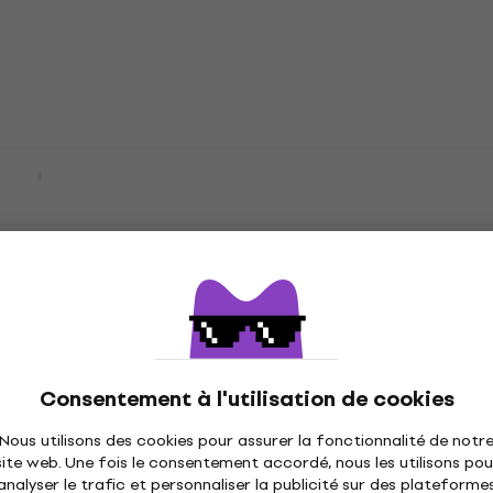
68,90 €
En stock
III 4/4 Natural
Yamaha C40II 4/4 Gloss
ssique
Guitare classique
que
Guitare classique
4,9
/5
144 €
En stock
Consentement à l'utilisation de cookies
C304 4/4 Antique
Takamine GC3 4/4 Natu
Nous utilisons des cookies pour assurer la fonctionnalité de notr
HAPPY HOUR
itare classique
Guitare classique
site web. Une fois le consentement accordé, nous les utilisons pou
analyser le trafic et personnaliser la publicité sur des plateforme