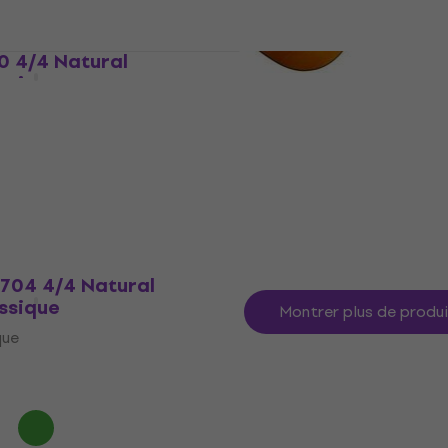
 4/4 Natural
ssique
Takamine GC1 4/4 Natur
Guitare classique
que
Guitare classique
5
/5
257 €
En stock
C704 4/4 Natural
ssique
Montrer plus de produ
que