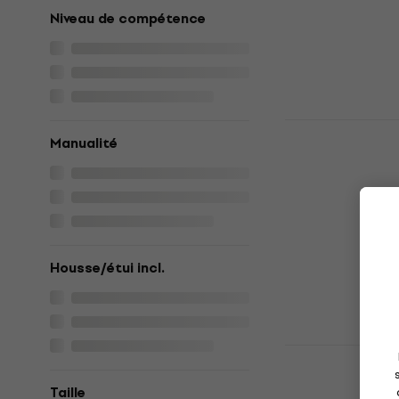
65,90 €
Niveau de compétence
En stock
Yamaha C40
Manualité
Guitare cla
Guitare classi
4,9
/5
133 €
En stock
Housse/étui incl.
Valencia V
Sunburst Gu
Taille