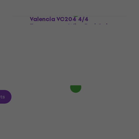
Valencia VC204 4/4
Transparent Wine Red Guitare
al
classique
Guitare classique
4,6
/5
75 €
En stock
its