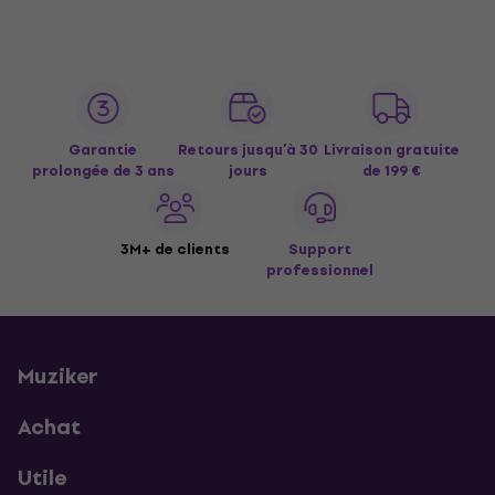
Garantie
Retours jusqu’à 30
Livraison gratuite
prolongée de 3 ans
jours
de 199 €
3M+ de clients
Support
professionnel
Muziker
Achat
Utile