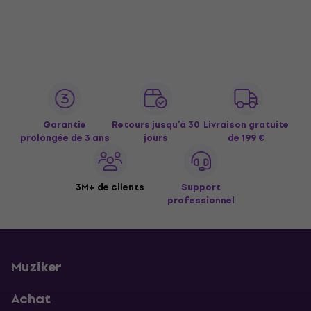
Garantie
Retours jusqu’à 30
Livraison gratuite
prolongée de 3 ans
jours
de 199 €
3M+ de clients
Support
professionnel
Muziker
Achat