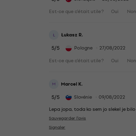
Est-ce que c'était utile ?
Oui
No
Łukasz R.
Ł
5
/5
Pologne
27/08/2022
Est-ce que c'était utile ?
Oui
No
Marcel K.
M
5
/5
Slovénie
09/08/2022
Lepa jopa, toda ko sem jo slekel je bi
Sauvegarder l'avis
Signaler