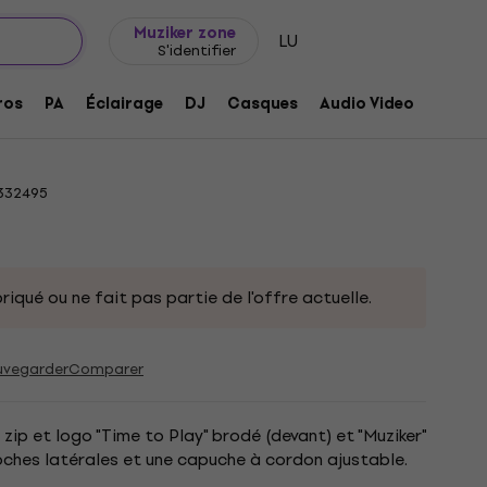
Idée de cadeau
FAQ
Muziker Blog
Muziker zone
LU
S'identifier
y Sweat à capuche Blue XL Offre
ros
PA
Éclairage
DJ
Casques
Audio Video
Acces
332495
riqué ou ne fait pas partie de l'offre actuelle.
uvegarder
Comparer
ip et logo "Time to Play" brodé (devant) et "Muziker"
ches latérales et une capuche à cordon ajustable.