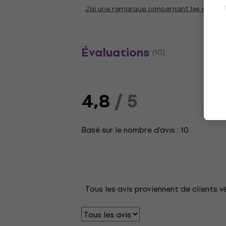
J'ai une remarque concernant les param
Évaluations
(10)
4,8
/ 5
Basé sur le nombre d'avis : 10
Tous les avis proviennent de clients v