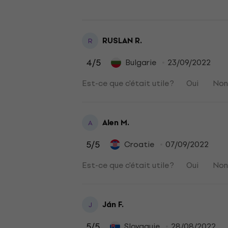
RUSLAN R.
R
4
/5
Bulgarie
23/09/2022
Est-ce que c'était utile ?
Oui
No
Alen M.
A
5
/5
Croatie
07/09/2022
Est-ce que c'était utile ?
Oui
No
Ján F.
J
5
/5
Slovaquie
28/08/2022