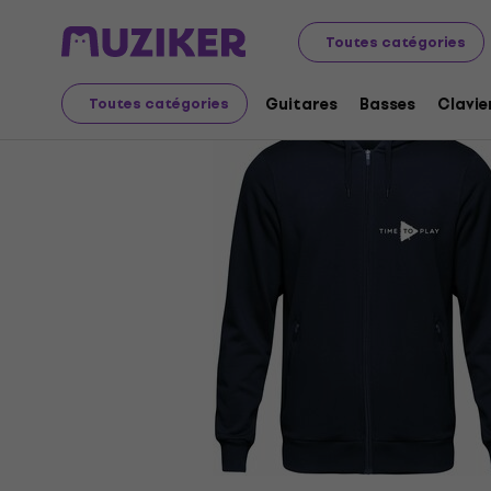
Merch
Muziker Merch
Toutes catégories
Guitares
Basses
Clavie
Toutes catégories
L'offre est terminée