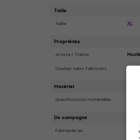
Taille
XL
Taille
Propriétés
Artiste / Thème
Muzik
Couleur selon fabricant
Blue
Matériel
Spécifications matérielles
Coton
De campagne
Fabriquée au
Chin