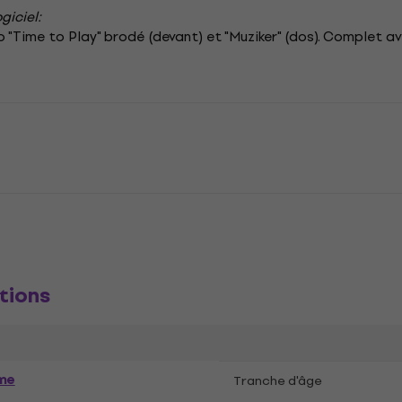
giciel:
 "Time to Play" brodé (devant) et "Muziker" (dos). Complet a
tions
me
Tranche d'âge