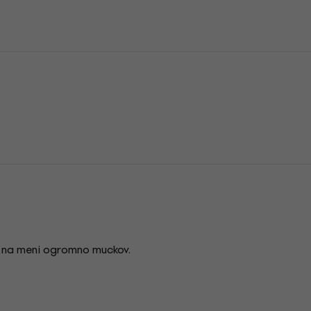
n
n
lo na meni ogromno muckov.