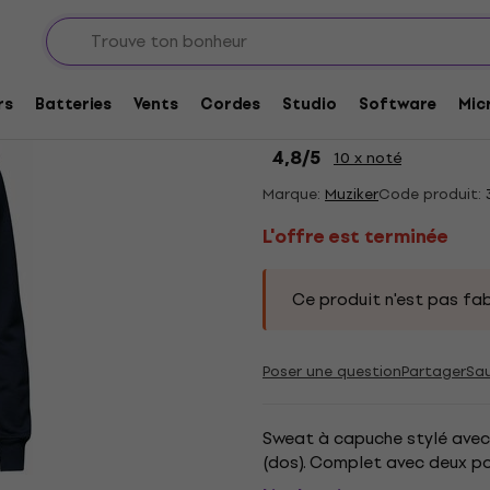
L'offre est terminée
Muziker Time To Pla
rs
Batteries
Vents
Cordes
Studio
Software
Mic
standard
4,8
/5
10 x noté
Marque:
Muziker
Code produit:
L'offre est terminée
Ce produit n'est pas fab
Poser une question
Partager
Sa
Sweat à capuche stylé avec z
(dos). Complet avec deux po