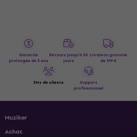
Garantie
Retours jusqu’à 30
Livraison gratuite
prolongée de 3 ans
jours
de 199 €
3M+ de clients
Support
professionnel
Muziker
Achat