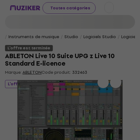
Toutes catégories
Instruments de musique
Studio
Logiciels Studio
Logiciels
L'offre est terminée
ABLETON Live 10 Suite UPG z Live 10
Standard E-licence
Marque:
ABLETON
Code produit:
332463
L'offre est terminée