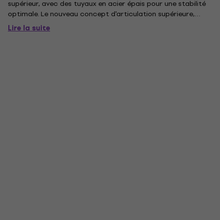
supérieur, avec des tuyaux en acier épais pour une stabilité
optimale. Le nouveau concept d'articulation supérieure,
présente des composants ergonomiques et de haute qualité
Lire la suite
qui augmentent le frottement et permettent des réglages...