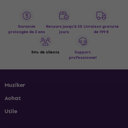
Garantie
Retours jusqu’à 30
Livraison gratuite
prolongée de 3 ans
jours
de 199 €
3M+ de clients
Support
professionnel
Muziker
Achat
Utile