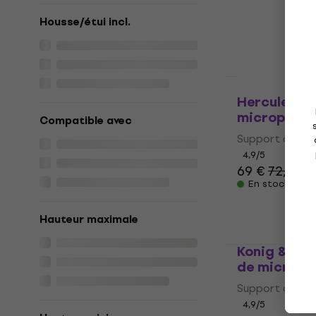
4,9
/5
Housse/étui incl.
20,30 €
En stock
Hercules M
microphon
Compatible avec
Support de mi
4,9
/5
69 €
72,90 €
En stock
Hauteur maximale
Konig & Me
de microph
Support de mi
4,9
/5