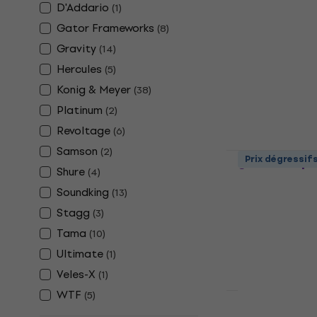
D'Addario
(
1
)
WTF TMS100
Gator Frameworks
microphon
(
8
)
Gravity
(
14
)
Support de mi
Hercules
4,3
/5
(
5
)
20,50 €
Konig & Meyer
(
38
)
En stock
Platinum
(
2
)
Revoltage
(
6
)
Samson
(
2
)
Revoltage 
Prix dégressif
Support de
Shure
(
4
)
Soundking
(
13
)
Support de mi
4,4
/5
Stagg
(
3
)
16 €
Tama
(
10
)
En stock
Ultimate
(
1
)
Veles-X
(
1
)
WTF
(
5
)
Prix dégressif
Soundking 