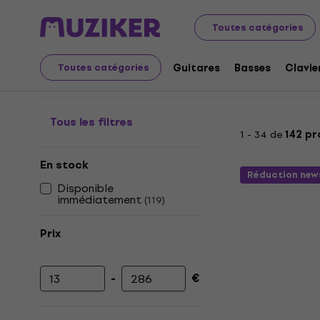
Instruments de musique
Micros
Accessoires pour mi
Toutes catégories
Supports de micropho
Guitares
Basses
Clavie
Toutes catégories
Tous les filtres
1 - 34 de
142 pr
En stock
Réduction new
Disponible
immédiatement
(
119
)
Prix
-
€
Prix minimum
Prix maximum