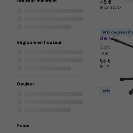
Hauteur minimum
48 €
En stock
Konig & Me
Prix dégressif
de microph
Réglable en hauteur
Support de mi
5
/5
53 €
En stock
Couleur
Prix dégressif
Konig & Mey
de microph
Support de mi
4,8
/5
Poids
48 €
En stock