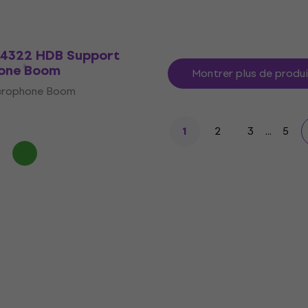
 4322 HDB Support
one Boom
Montrer plus de produ
crophone Boom
2
3
...
5
1