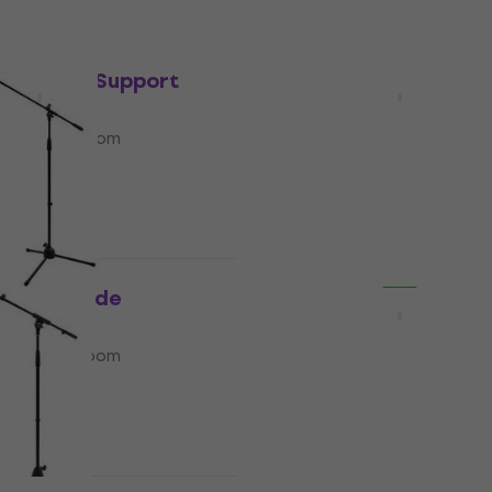
s
Réduction newsletter
DD 006 B Support
Revoltage MS2025 Supp
one Boom
microphone Boom
crophone Boom
Support de microphone Boom
4,4
/5
14,50 €
En stock
Prix dégressifs
 Support de
Platinum MBS1 B Suppor
e Boom
microphone Boom
crophone Boom
Support de microphone Boom
4,4
/5
14,40 €
En stock