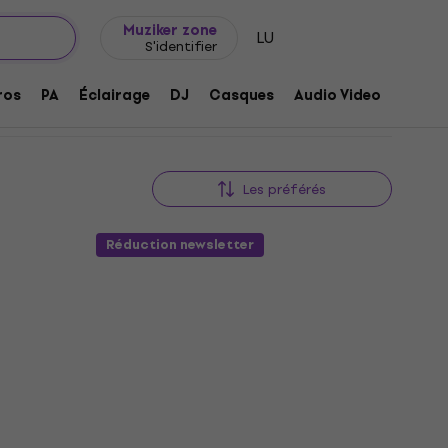
Idée de cadeau
FAQ
Muziker Blog
m
Muziker zone
LU
S'identifier
ros
PA
Éclairage
DJ
Casques
Audio Video
Acces
Les préférés
Réduction newsletter