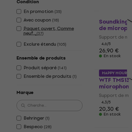
Condition
En promotion
(
35
)
Prix dégressif
Avec coupon
(
18
)
Soundking 
de microph
Paquet ouvert, Comme
neuf...
(
37
)
Support de mi
Exclure étendu
4,6
/5
(
105
)
26,90 €
En stock
Ensemble de produits
Produit séparé
(
141
)
HAPPY HOUR
Ensemble de produits
(
1
)
WTF TMS131
microphon
Marque
Support de mi
4,3
/5
20,30 €
En stock
Behringer
(
1
)
Bespeco
(
28
)