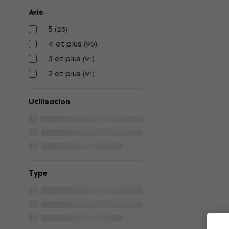
microphon
Avis
Support de mi
5
(
23
)
4,5
/5
4 et plus
(
90
)
20,90 €
3 et plus
(
91
)
En stock
2 et plus
(
91
)
Prix dégressif
Behringer 
Utilisation
de microph
Support de mi
4,7
/5
19,70 €
En stock
Type
Prix dégressif
Gravity MS 
microphon
Support de mi