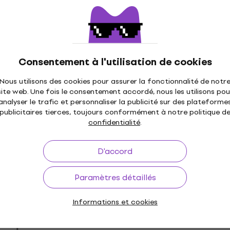
4,6
/5
16,90 €
En stock
Consentement à l'utilisation de cookies
Prix dégressifs
S533B Support de
Soundking DD 001 B Sup
Nous utilisons des cookies pour assurer la fonctionnalité de notr
e Boom
de microphone Boom
site web. Une fois le consentement accordé, nous les utilisons pou
crophone Boom
Support de microphone Boom
analyser le trafic et personnaliser la publicité sur des plateforme
publicitaires tierces, toujours conformément à notre politique d
4,5
/5
confidentialité
.
28,20 €
En stock
D'accord
Paramètres détaillés
yer 21060 Support
Prix dégressifs
one Boom
Gravity MS 2322 B Supp
Informations et cookies
microphone Boom
crophone Boom
Support de microphone Boom