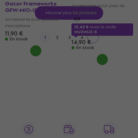
Gator Frameworks
Accessoires pour pied de
GFW-MIC-GN19
microphone
Montrer plus de produits
Accessoires pour pied de
5
/5
microphone
13,43 €
avec le code
MUZMUZ-5
11,90 €
1
2
3
4
En stock
14,90 €
En stock