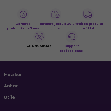
Garantie
Retours jusqu’à 30
Livraison gratuite
prolongée de 3 ans
jours
de 199 €
3M+ de clients
Support
professionnel
Muziker
Achat
Utile