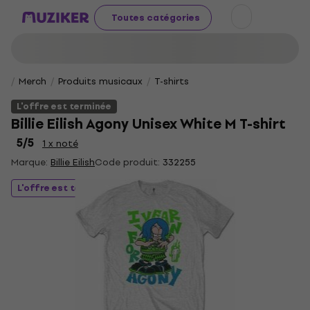
Toutes catégories
Merch
Produits musicaux
T-shirts
L'offre est terminée
Billie Eilish Agony Unisex White M T-shirt
5
/5
1 x noté
Marque:
Billie Eilish
Code produit:
332255
L'offre est terminée