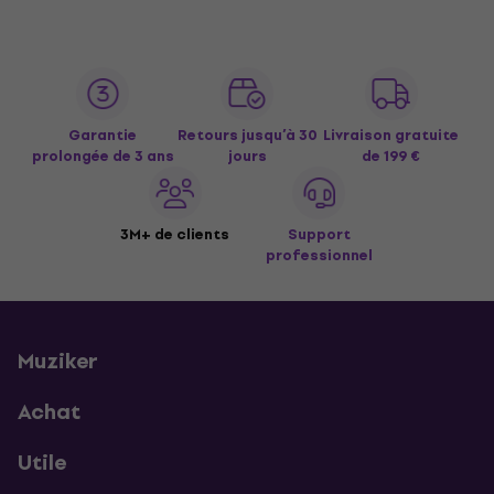
Garantie
Retours jusqu’à 30
Livraison gratuite
prolongée de 3 ans
jours
de 199 €
3M+ de clients
Support
professionnel
Muziker
Achat
Utile