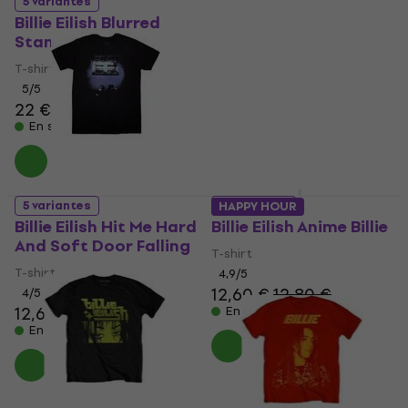
Billie Eilish Hit Me Hard
5 variantes
And Soft Falling
Billie Eilish Blurred
Stand
T-shirt
13,90 €
14,20 €
T-shirt
En stock
5
/5
22 €
22,90 €
En stock
5 variantes
5 variantes
HAPPY HOUR
Billie Eilish Hit Me Hard
Billie Eilish Anime Billie
And Soft Door Falling
T-shirt
T-shirt
4,9
/5
12,60 €
12,80 €
4
/5
12,60 €
12,90 €
En stock
En stock