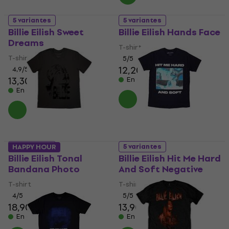
5 variantes
5 variantes
Billie Eilish Sweet
Billie Eilish Hands Face
Dreams
T-shirt
T-shirt
5
/5
12,20 €
12,50 €
4,9
/5
13,30 €
En stock
En stock
5 variantes
5 variantes
HAPPY HOUR
Billie Eilish Tonal
Billie Eilish Hit Me Hard
Bandana Photo
And Soft Negative
T-shirt
T-shirt
4
/5
5
/5
18,90 €
19,30 €
13,90 €
14,20 €
En stock
En stock