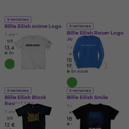
5 variantes
Billie Eilish Anime Logo
5 variantes
Billie Eilish Racer Logo
T-shirt
Jumbo
5
/5
13,40 €
13,60 €
T-shirt
En stock
4,1
/5
15,10 €
17,20 €
- 12 %
En stock
5 variantes
5 variantes
Billie Eilish Black
Billie Eilish Smile
Racer Logo
T-shirt
T-shirt
4
/5
18,90 €
19,30 €
5
/5
12 €
12,20 €
En stock