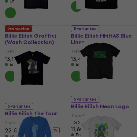
En stock
5 variantes
5 variantes
Promotion
Billie Eilish Graffiti
Billie Eilish HMHAS Blue
(Wash Collection)
Lines
T-shirt
T-shirt
13,10 €
13,30 €
13,40 €
13,70 €
En stock
En stock
5 variantes
Billie Eilish Neon Logo
5 variantes
Billie Eilish The Tour
T-shirt
T-shirt
5
/5
11,60 €
22 €
24,10 €
- 9 %
En stock
En stock