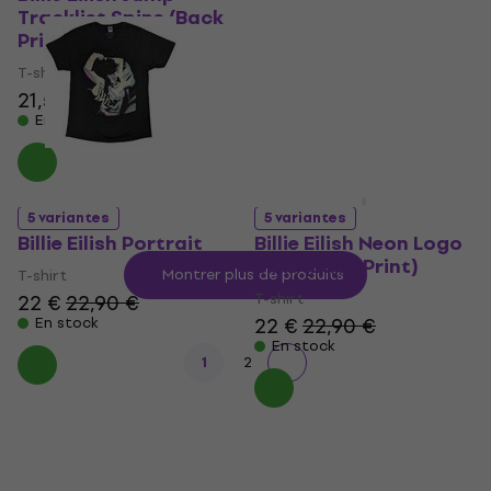
Tracklist Spine (Back
T-shirt
Print)
21,10 €
21,90 €
T-shirt
En stock
21,50 €
23,40 €
En stock
5 variantes
5 variantes
Billie Eilish Portrait
Billie Eilish Neon Logo
Billie (Back Print)
T-shirt
Montrer plus de produits
T-shirt
22 €
22,90 €
22 €
22,90 €
En stock
En stock
1
2