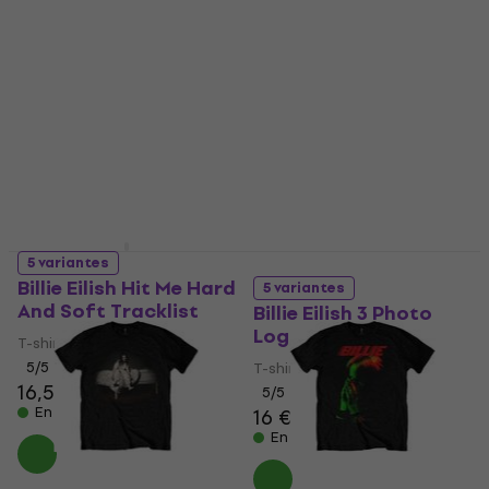
5 variantes
Billie Eilish Hit Me Hard
5 variantes
And Soft Tracklist
Billie Eilish 3 Photo
Logo
T-shirt
5
/5
T-shirt
16,50 €
5
/5
En stock
16 €
En stock