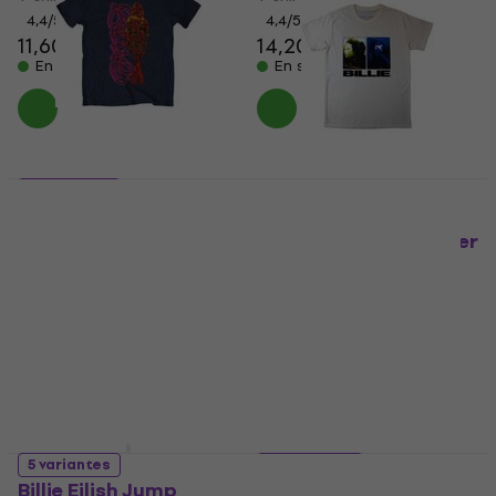
4,4
/5
4,4
/5
11,60 €
14,20 €
En stock
En stock
5 variantes
Billie Eilish Neon Logo
5 variantes
& Billie
Billie Eilish Underwater
T-shirt
T-shirt
12,80 €
13,10 €
15,40 €
22,40 €
En stock
- 31 %
En stock
5 variantes
4 variantes
Billie Eilish Jump
Billie Eilish Hug