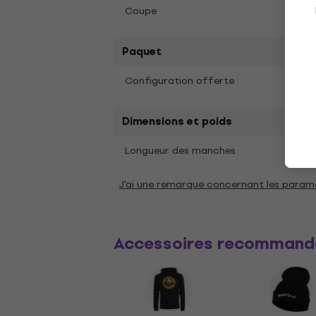
Coupe
Coupe
Paquet
Configuration offerte
Offr
Dimensions et poids
Long
Longueur des manches
J'ai une remarque concernant les param
Accessoires recommand