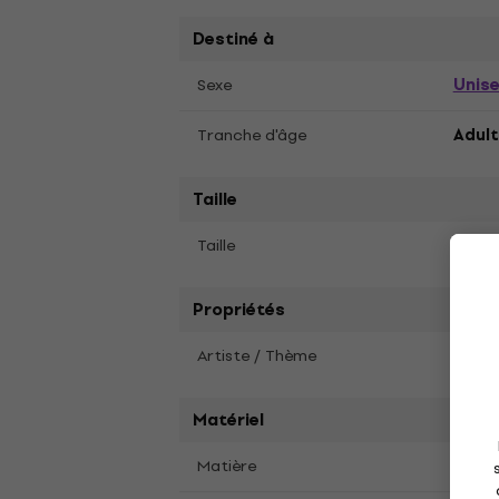
Destiné à
Unis
Sexe
Tranche d'âge
Adult
Taille
2XL
Taille
Propriétés
Artiste / Thème
Billie 
Matériel
Matière
Coto