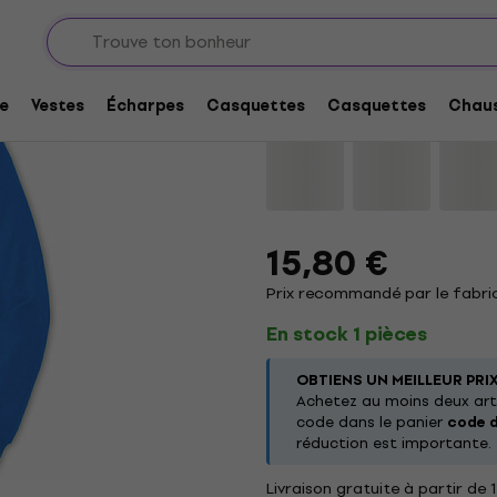
Billie Eilish Manonma
e
Vestes
Écharpes
Casquettes
Casquettes
Chaus
Marque:
Billie Eilish
Code produit
15,80 €
Prix recommandé par le fabric
En stock 1 pièces
OBTIENS UN MEILLEUR PRI
Achetez au moins deux arti
code dans le panier
code 
réduction est importante.
Livraison gratuite à partir de 