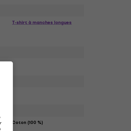
T-shirt à manches longues
e
Coton (100 %)
r
s