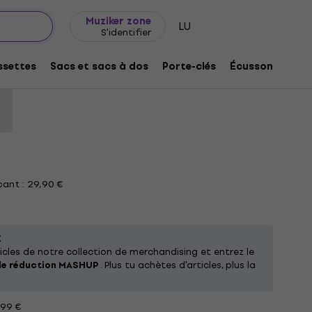
Idée de cadeau
FAQ
Muziker Blog
Muziker zone
LU
S'identifier
n Mid Blue 2XL T-shirt
settes
Sacs et sacs à dos
Porte-clés
Écussons/badg
:
332223
ant : 29,90 €
X
cles de notre collection de merchandising et entrez le
de réduction MASHUP
. Plus tu achètes d'articles, plus la
199 €