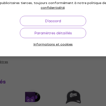
publicitaires tierces, toujours conformément à notre politique d
 classique
confidentialité
.
D'accord
e standard
Paramètres détaillés
Informations et cookies
ues
ètres
és