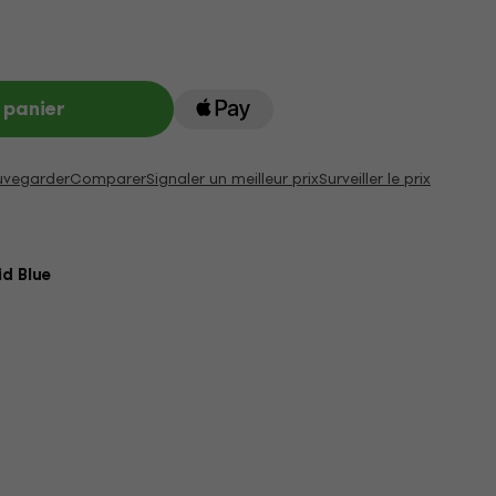
 panier
uvegarder
Comparer
Signaler un meilleur prix
Surveiller le prix
id Blue