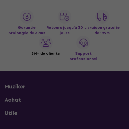
Garantie
Retours jusqu’à 30
Livraison gratuite
prolongée de 3 ans
jours
de 199 €
3M+ de clients
Support
professionnel
Muziker
Achat
Utile