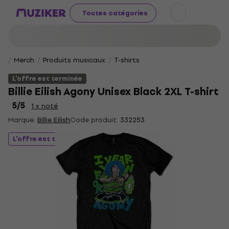
Toutes catégories
Merch
Produits musicaux
T-shirts
L'offre est terminée
Billie Eilish Agony Unisex Black 2XL T-shirt
5
/5
1 x noté
Marque:
Billie Eilish
Code produit:
332253
L'offre est terminée