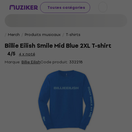
Toutes catégories
Merch
Produits musicaux
T-shirts
Billie Eilish Smile Mid Blue 2XL T-shirt
4
/5
4 x noté
Marque:
Billie Eilish
Code produit:
332218