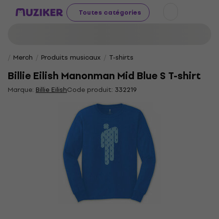
Toutes catégories
Merch
Produits musicaux
T-shirts
Billie Eilish Manonman Mid Blue S T-shirt
Marque:
Billie Eilish
Code produit:
332219