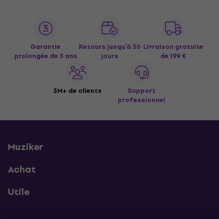
Garantie
Retours jusqu’à 30
Livraison gratuite
prolongée de 3 ans
jours
de 199 €
3M+ de clients
Support
professionnel
Muziker
Achat
Utile