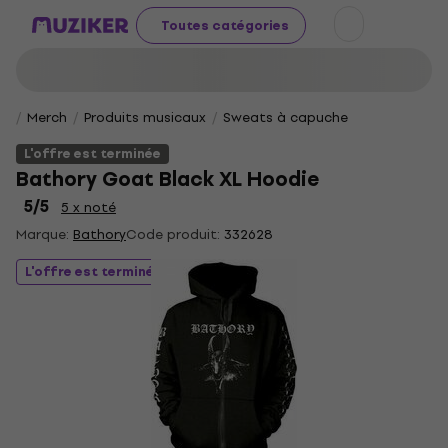
Toutes catégories
Merch
Produits musicaux
Sweats à capuche
L'offre est terminée
Bathory Goat Black XL Hoodie
5
/5
5 x noté
Marque:
Bathory
Code produit:
332628
L'offre est terminée