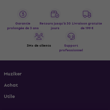
Garantie
Retours jusqu’à 30
Livraison gratuite
prolongée de 3 ans
jours
de 199 €
3M+ de clients
Support
professionnel
Muziker
Achat
Utile