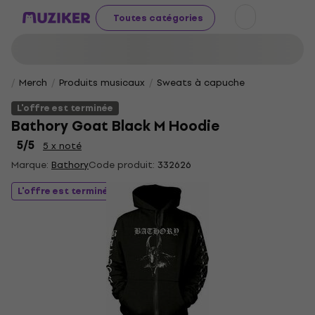
Toutes catégories
Merch
Produits musicaux
Sweats à capuche
L'offre est terminée
Bathory Goat Black M Hoodie
5
/5
5 x noté
Marque:
Bathory
Code produit:
332626
L'offre est terminée