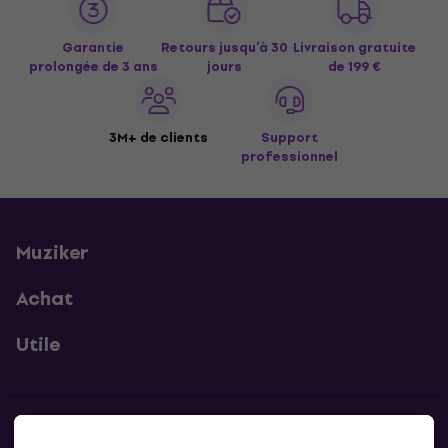
Garantie
Retours jusqu’à 30
Livraison gratuite
prolongée de 3 ans
jours
de 199 €
3M+ de clients
Support
professionnel
Muziker
Achat
Utile
Contacts