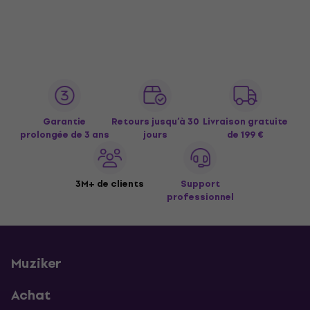
Garantie
Retours jusqu’à 30
Livraison gratuite
prolongée de 3 ans
jours
de 199 €
3M+ de clients
Support
professionnel
Muziker
Achat