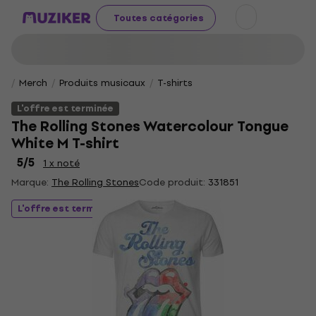
Toutes catégories
Merch
Produits musicaux
T-shirts
L'offre est terminée
The Rolling Stones Watercolour Tongue
White M T-shirt
5
/5
1 x noté
Marque:
The Rolling Stones
Code produit:
331851
L'offre est terminée