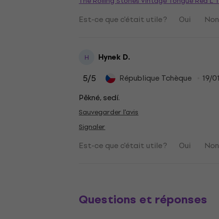
The Rolling Stones Vintage Tongue Red L T
Est-ce que c'était utile ?
Oui
No
Hynek D.
H
5
/5
République Tchèque
19/0
Pěkné, sedí.
Sauvegarder l'avis
Signaler
Est-ce que c'était utile ?
Oui
No
Questions et réponses