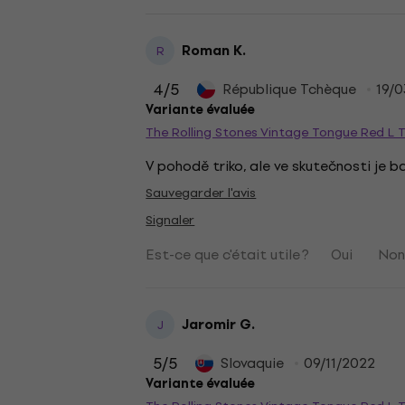
Roman K.
R
4
/5
République Tchèque
19/
Variante évaluée
The Rolling Stones Vintage Tongue Red L T
V pohodě triko, ale ve skutečnosti je bar
Sauvegarder l'avis
Signaler
Est-ce que c'était utile ?
Oui
No
Jaromir G.
J
5
/5
Slovaquie
09/11/2022
Variante évaluée