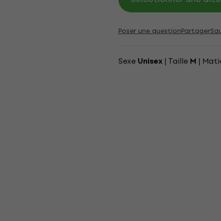
Poser une question
Partager
Sa
Sexe
| Taille
| Mati
Unisex
M