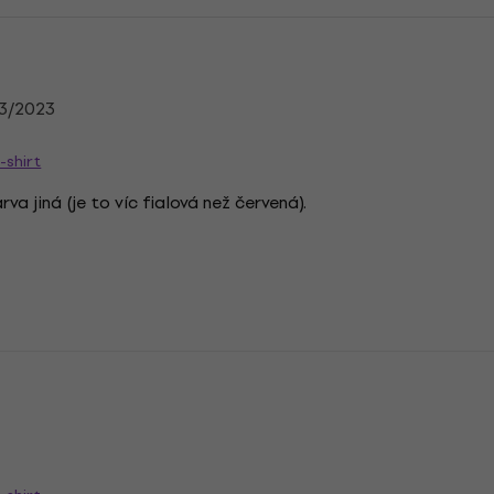
03/2023
-shirt
va jiná (je to víc fialová než červená).
n