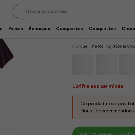
L'offre est terminée
The Rolling Stones V
e
Vestes
Écharpes
Casquettes
Casquettes
Chaus
4,65
/5
3 x noté
Marque:
The Rolling Stones
Cod
L'offre est terminée
Ce produit n'est pas fab
Nous te recommandons d
Sélectionner une alte