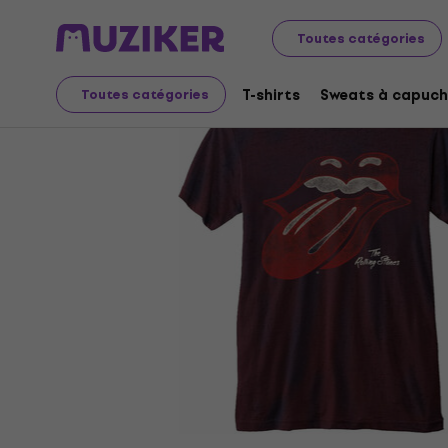
Merch
Produits musicaux
T-shirts
Toutes catégories
T-shirts
Sweats à capuch
Toutes catégories
L'offre est terminée