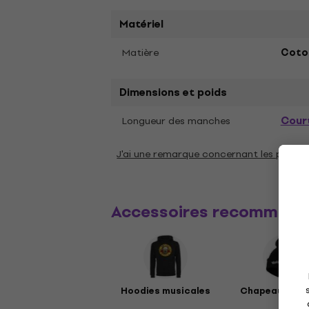
Matériel
Matière
Coton
Dimensions et poids
Cour
Longueur des manches
J'ai une remarque concernant les param
Accessoires recommand
Hoodies musicales
Chapeaux mus