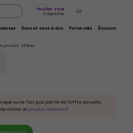
Idée de cadeau
FAQ
Muziker Blog
Muziker zone
LU
S'identifier
intage Tongue Red M T-shirt
settes
Sacs et sacs à dos
Porte-clés
Écussons/badg
e produit:
331846
riqué ou ne fait pas partie de l'offre actuelle.
e choisir un
produit alternatif
.
rnative (4)