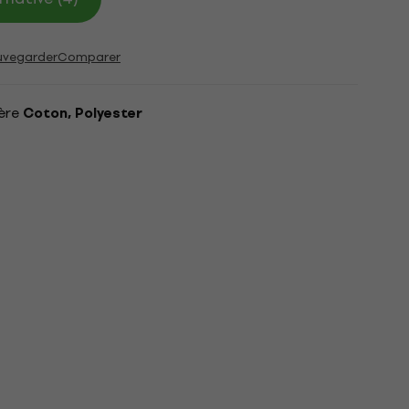
uvegarder
Comparer
ère
Coton, Polyester