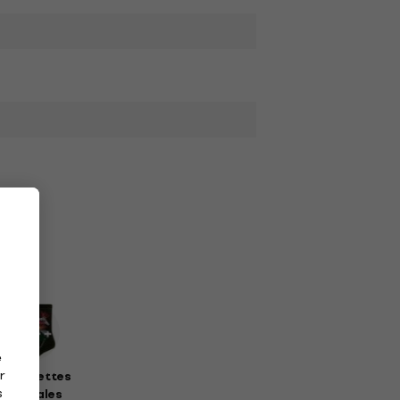
e
r
haussettes
s
musicales