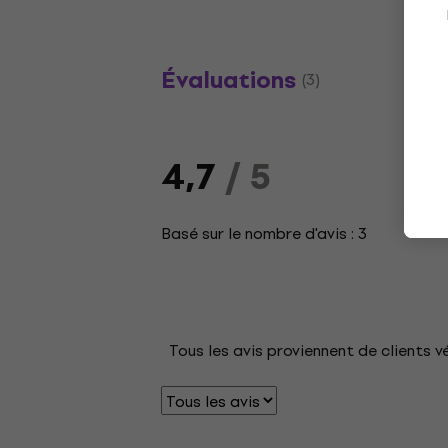
Évaluations
(3)
4,7
/ 5
Basé sur le nombre d'avis : 3
Tous les avis proviennent de clients v