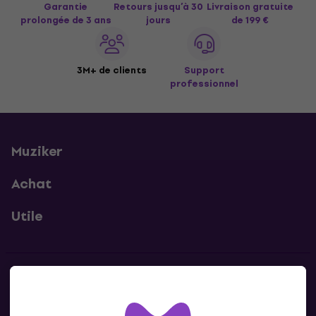
Garantie
Retours jusqu’à 30
Livraison gratuite
prolongée de 3 ans
jours
de 199 €
3M+ de clients
Support
professionnel
Muziker
Achat
Utile
Contacts
Contacte nous