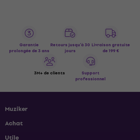
Garantie
Retours jusqu’à 30
Livraison gratuite
prolongée de 3 ans
jours
de 199 €
3M+ de clients
Support
professionnel
Muziker
Achat
Utile