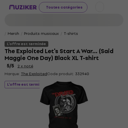
Toutes catégories
Merch
Produits musicaux
T-shirts
L'offre est terminée
The Exploited Let's Start A War... (Said
Maggie One Day) Black XL T-shirt
5
/5
2 x noté
Marque:
The Exploited
Code produit:
332940
L'offre est terminée