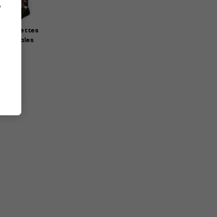
e
haussettes
musicales