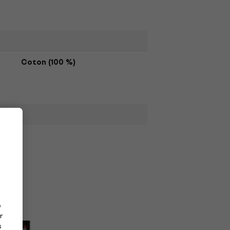
Coton (100 %)
e
r
s