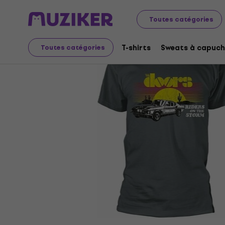
Merch
Produits musicaux
T-shirts
Toutes catégories
T-shirts
Sweats à capuch
Toutes catégories
L'offre est terminée