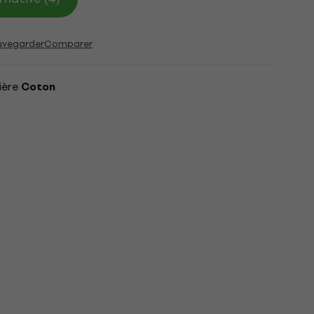
uvegarder
Comparer
ière
Coton