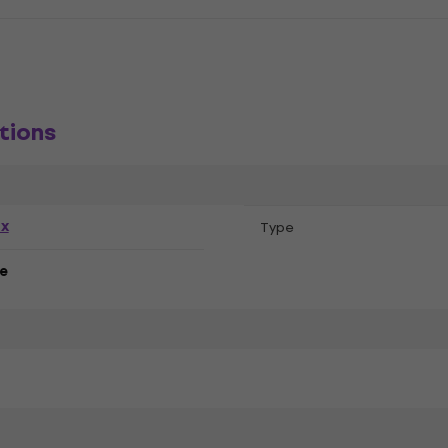
tions
ex
Type
e