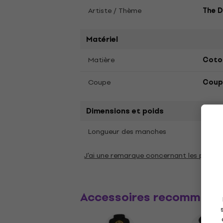
Artiste / Thème
The 
Matériel
Matière
Coto
Coupe
Coupe
Dimensions et poids
Cour
Longueur des manches
J'ai une remarque concernant les param
Accessoires recommand