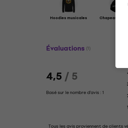
Hoodies musicales
Chapeaux mus
Évaluations
(1)
4,5
/ 5
Basé sur le nombre d'avis : 1
Tous les avis proviennent de clients v