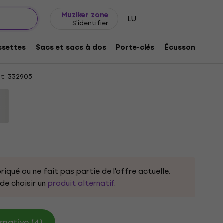
Idée de cadeau
FAQ
Muziker Blog
Muziker zone
LU
S'identifier
The Storm Grey XL T-shirt
settes
Sacs et sacs à dos
Porte-clés
Écussons/badg
t:
332905
riqué ou ne fait pas partie de l'offre actuelle.
e choisir un
produit alternatif
.
rnative (4)