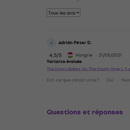
Adrián Péter D.
A
4,5
/5
Hongrie
21/05/2021
Variante évaluée
The Doors Riders On The Storm Grey L T-s
Est-ce que c'était utile ?
Oui
No
Questions et réponses