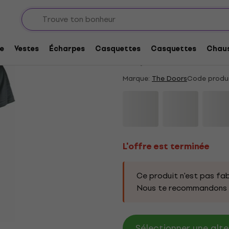
L'offre est terminée
The Doors Riders On 
e
Vestes
Écharpes
Casquettes
Casquettes
Chaus
4,5
/5
1 x noté
Marque:
The Doors
Code produi
L'offre est terminée
Ce produit n'est pas fab
Nous te recommandons d
Sélectionner une alte