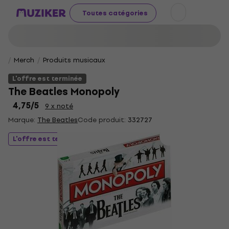
Toutes catégories
Merch
Produits musicaux
L'offre est terminée
The Beatles Monopoly
4,75
/5
9 x noté
Marque:
The Beatles
Code produit:
332727
L'offre est terminée