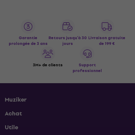
Garantie
Retours jusqu’à 30
Livraison gratuite
prolongée de 3 ans
jours
de 199 €
3M+ de clients
Support
professionnel
Muziker
Achat
Utile