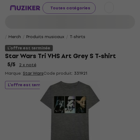
Toutes catégories
Merch
Produits musicaux
T-shirts
L'offre est terminée
Star Wars Tri VHS Art Grey S T-shirt
5
/5
2 x noté
Marque:
Star Wars
Code produit:
331921
L'offre est terminée