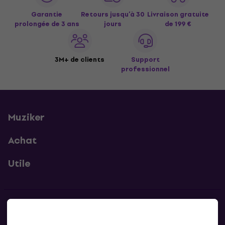
Garantie
Retours jusqu’à 30
Livraison gratuite
prolongée de 3 ans
jours
de 199 €
3M+ de clients
Support
professionnel
Muziker
Achat
Utile
Contacts