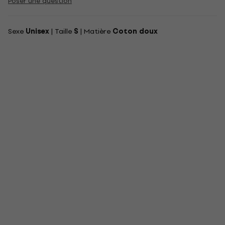
Poser une question
Sexe
Unisex
| Taille
S
| Matière
Coton doux