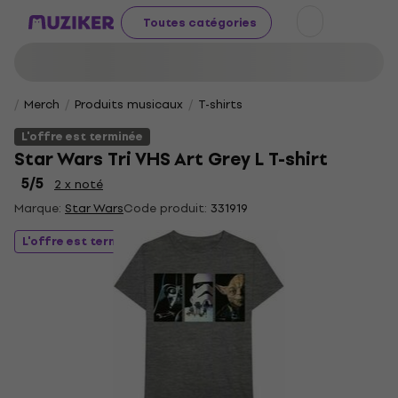
Toutes catégories
Merch
Produits musicaux
T-shirts
L'offre est terminée
Star Wars Tri VHS Art Grey L T-shirt
5
/5
2 x noté
Marque:
Star Wars
Code produit:
331919
L'offre est terminée