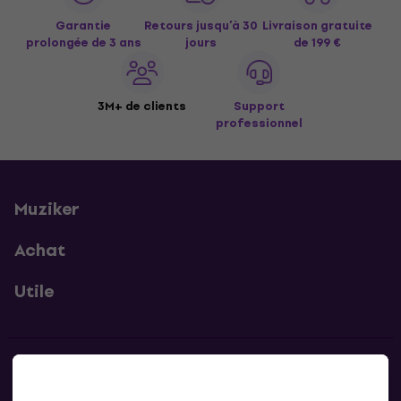
Garantie
Retours jusqu’à 30
Livraison gratuite
prolongée de 3 ans
jours
de 199 €
3M+ de clients
Support
professionnel
Muziker
Achat
Utile
Contacts