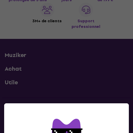
3M+ de clients
Support
professionnel
Muziker
Achat
Utile
Contacts
Contacte nous