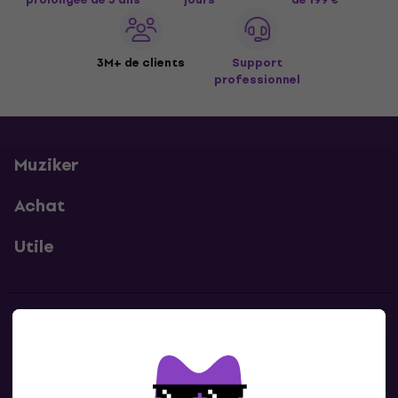
3M+ de clients
Support
professionnel
Muziker
Achat
Utile
Contacts
Contacte nous