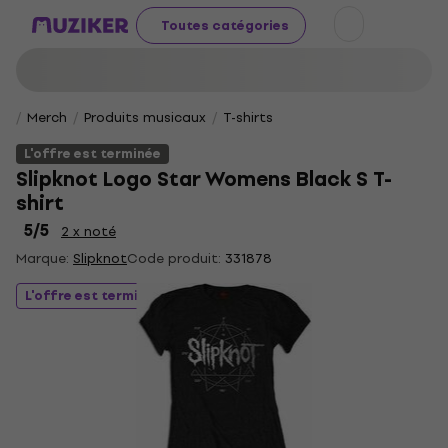
Toutes catégories
Merch
Produits musicaux
T-shirts
L'offre est terminée
Slipknot Logo Star Womens Black S T-
shirt
5
/5
2 x noté
Marque:
Slipknot
Code produit:
331878
L'offre est terminée