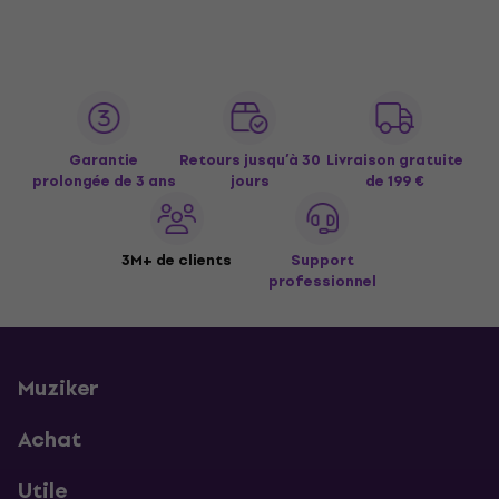
Garantie
Retours jusqu’à 30
Livraison gratuite
prolongée de 3 ans
jours
de 199 €
3M+ de clients
Support
professionnel
Muziker
Achat
Utile