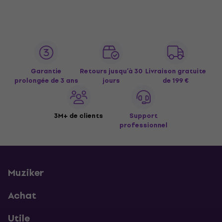
Garantie
Retours jusqu’à 30
Livraison gratuite
prolongée de 3 ans
jours
de 199 €
3M+ de clients
Support
professionnel
Muziker
Achat
Utile