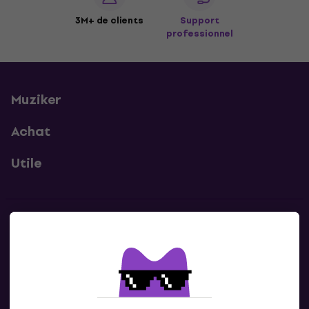
3M+ de clients
Support
professionnel
Muziker
Achat
Utile
Contacts
Contacte nous