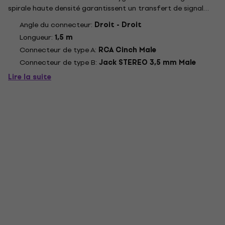
spirale haute densité garantissent un transfert de signal
parfait pour la connexion de pédales, d'instruments,
Angle du connecteur:
Droit - Droit
d'équipements de studio et bien plus encore. Dotés de...
Longueur:
1,5 m
Connecteur de type A:
RCA Cinch Male
Connecteur de type B:
Jack STEREO 3,5 mm Male
Lire la suite