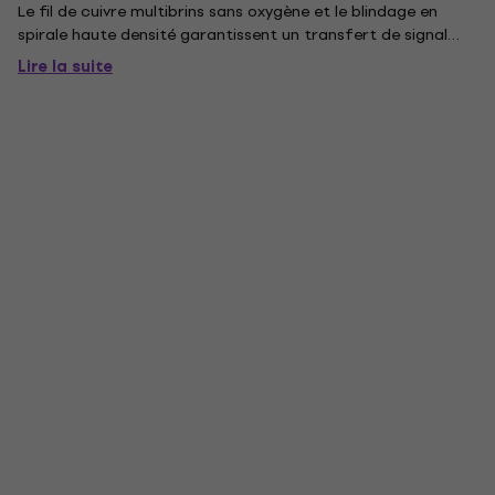
Le fil de cuivre multibrins sans oxygène et le blindage en
spirale haute densité garantissent un transfert de signal
parfait pour connecter des pédales, des instruments, des
Lire la suite
équipements de studio, etc. Dotés de connecteurs de...