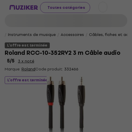
Toutes catégories
Instruments de musique
Accessoires
Câbles, fiches et ad
L'offre est terminée
Roland RCC-10-352RV2 3 m Câble audio
5
/5
3 x noté
Marque:
Roland
Code produit:
332466
L'offre est terminée