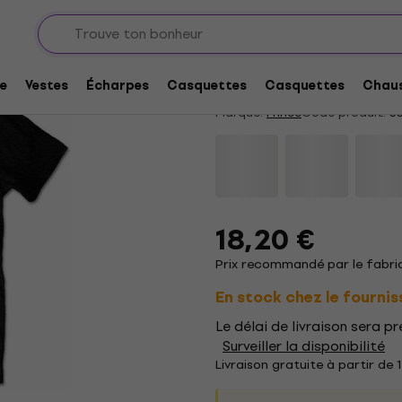
Prince In a Day Black
5
/5
6 x noté
e
Vestes
Écharpes
Casquettes
Casquettes
Chaus
Marque:
Prince
Code produit:
33
18,20 €
Prix recommandé par le fabric
En stock chez le fournis
Le délai de livraison sera 
Surveiller la disponibilité
Livraison gratuite à partir de 