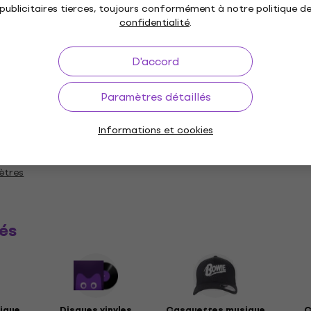
publicitaires tierces, toujours conformément à notre politique d
confidentialité
.
n doux
Spécifications matérielles
D'accord
 classique
Paramètres détaillés
Informations et cookies
tes
ètres
és
ique
Disques vinyles
Casquettes musique
C