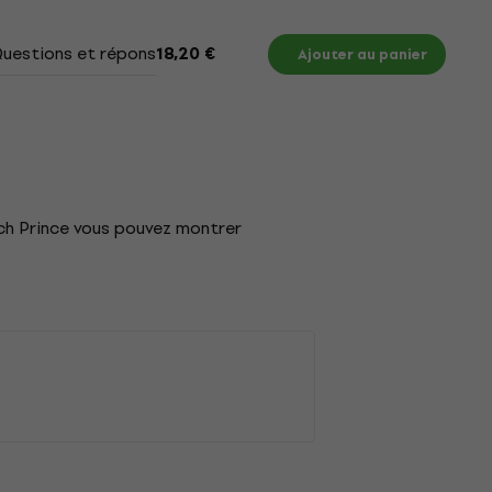
uestions et réponses
Documents
Tableau des t
18,20 €
Ajouter au panier
ch Prince vous pouvez montrer