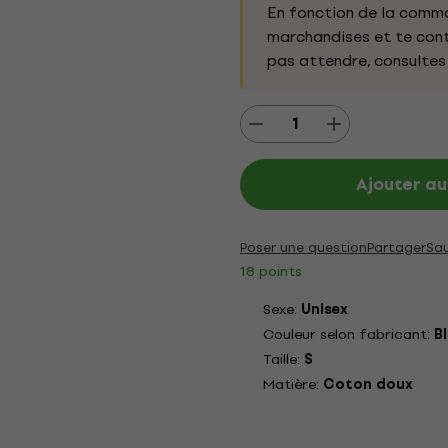
En fonction de la comma
marchandises et te conta
pas attendre, consultes
Ajouter au
Poser une question
Partager
Sa
18 points
Sexe:
Unisex
Couleur selon fabricant:
B
Taille:
S
Matière:
Coton doux