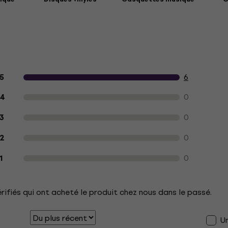
Avis des clients sur le produit
6
5
0
4
0
3
0
2
0
1
érifiés qui ont acheté le produit chez nous dans le passé.
U