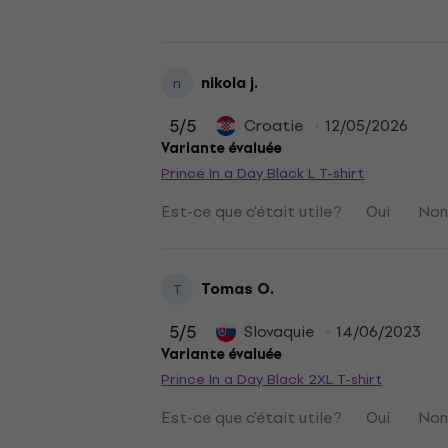
nikola j.
n
5
/5
Croatie
12/05/2026
Variante évaluée
Prince In a Day Black L T-shirt
Est-ce que c'était utile ?
Oui
No
Tomas O.
T
5
/5
Slovaquie
14/06/2023
Variante évaluée
Prince In a Day Black 2XL T-shirt
Est-ce que c'était utile ?
Oui
No