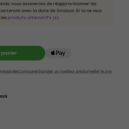
nde, nous essaierons de réapprovisionner les
cterons avec la date de livraison. Si tu ne veux
 les
produits alternatifs (4)
.
 panier
uvegarder
Comparer
Signaler un meilleur prix
Surveiller le prix
lack