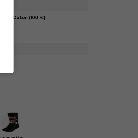
e
Coton (100 %)
haussettes