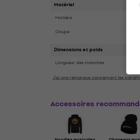
Matériel
Matière
Coto
Coupe
Coupe
Dimensions et poids
Cour
Longueur des manches
J'ai une remarque concernant les param
Accessoires recommand
Hoodies musicales
Chapeaux mus