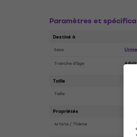
Paramètres et spécifica
Destiné à
Unis
Sexe
Tranche d'âge
Adult
Taille
S
Taille
Propriétés
Artiste / Thème
Princ