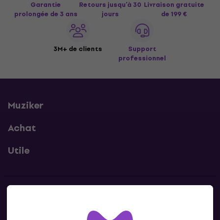
Garantie
Retours jusqu’à 30
Livraison gratuite
prolongée de 3 ans
jours
de 199 €
3M+ de clients
Support
professionnel
Muziker
Achat
Utile
Contacts
Contacte nous