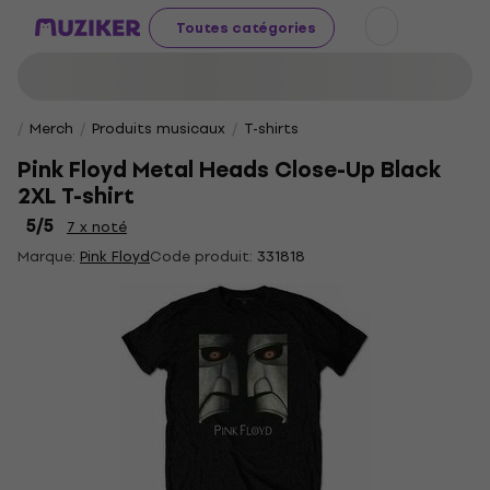
Toutes catégories
Merch
Produits musicaux
T-shirts
Pink Floyd Metal Heads Close-Up Black
2XL T-shirt
5
/5
7 x noté
Marque:
Pink Floyd
Code produit:
331818