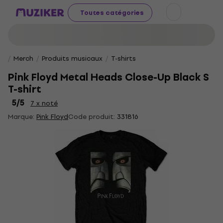
Toutes catégories
Merch
Produits musicaux
T-shirts
Pink Floyd Metal Heads Close-Up Black S
T-shirt
5
/5
7 x noté
Marque:
Pink Floyd
Code produit:
331816