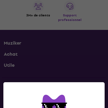
3M+ de clients
Support
professionnel
Muziker
Achat
Utile
Contacts
Contacte nous