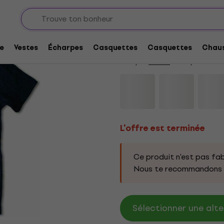
L'offre est terminée
Marvel Comics Deadp
e
Vestes
Écharpes
Casquettes
Casquettes
Chaus
Marque:
Marvel
Code produit:
3
L'offre est terminée
Ce produit n'est pas fab
Nous te recommandons d
Sélectionner une alte