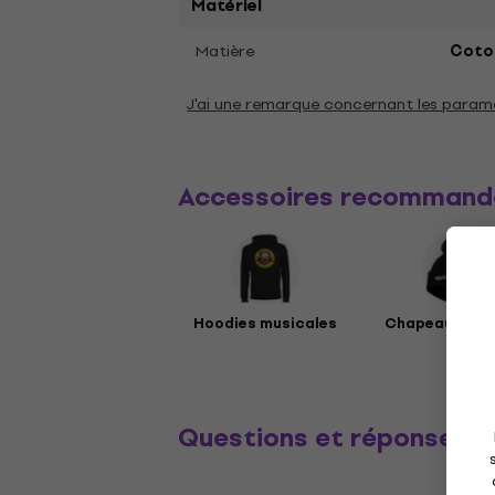
Matériel
Matière
Coto
J'ai une remarque concernant les param
Accessoires recommand
Hoodies musicales
Chapeaux mus
Questions et réponses