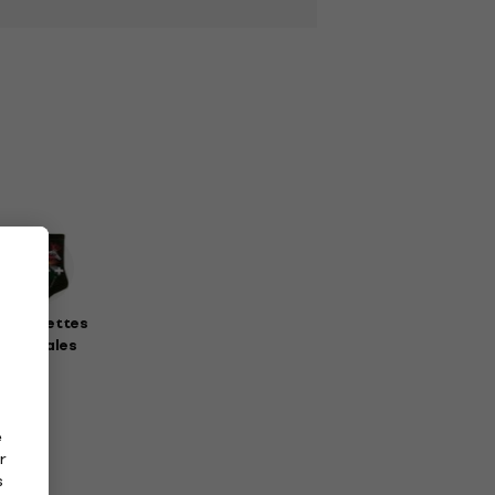
haussettes
musicales
e
r
s