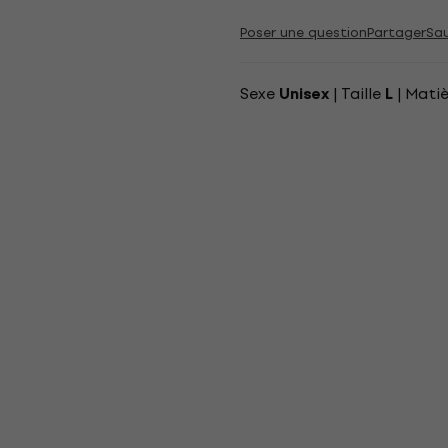
Poser une question
Partager
Sa
Sexe
| Taille
| Mati
Unisex
L