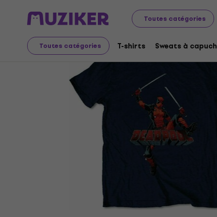
Merch
Produits musicaux
T-shirts
Toutes catégories
T-shirts
Sweats à capuch
Toutes catégories
L'offre est terminée