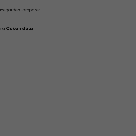
uvegarder
Comparer
ère
Coton doux