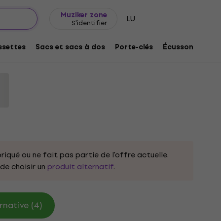
Idée de cadeau
FAQ
Muziker Blog
Muziker zone
LU
S'identifier
ool Logo Jump Navy Blue L T-shirt
settes
Sacs et sacs à dos
Porte-clés
Écussons/badg
31793
riqué ou ne fait pas partie de l'offre actuelle.
e choisir un
produit alternatif
.
rnative (4)