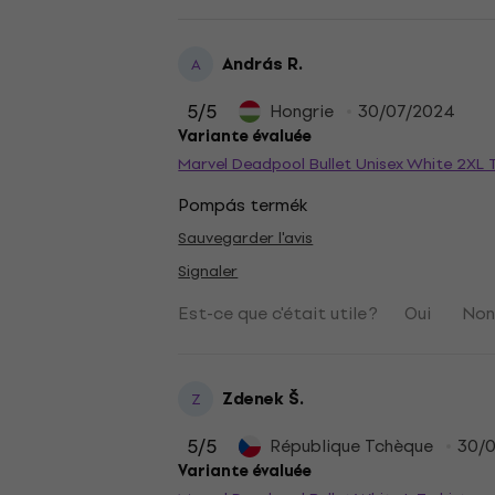
András R.
A
5
/5
Hongrie
30/07/2024
Variante évaluée
Marvel Deadpool Bullet Unisex White 2XL T
Pompás termék
Sauvegarder l'avis
Signaler
Est-ce que c'était utile ?
Oui
No
Zdenek Š.
Z
5
/5
République Tchèque
30/
Variante évaluée