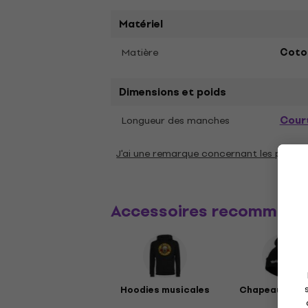
Matériel
Matière
Coto
Dimensions et poids
Cour
Longueur des manches
J'ai une remarque concernant les param
Accessoires recommand
Hoodies musicales
Chapeaux mus