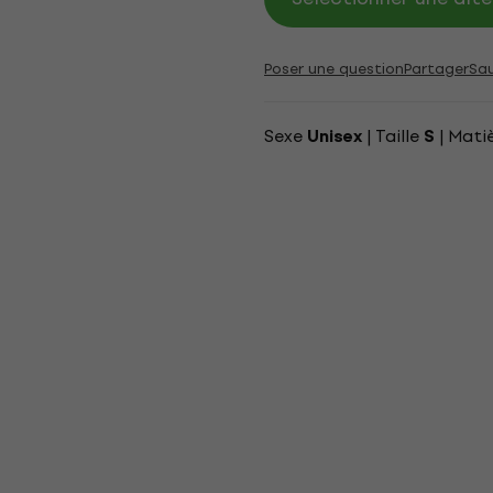
Poser une question
Partager
Sa
Sexe
| Taille
| Mati
Unisex
S