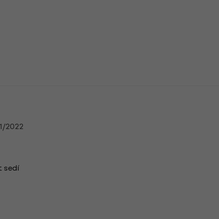
n
1/2022
t sedí
n