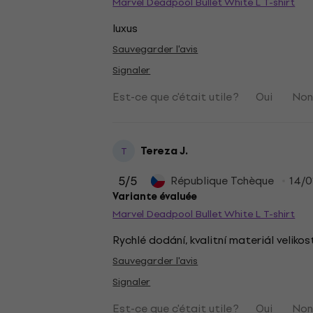
Marvel Deadpool Bullet White L T-shirt
luxus
Sauvegarder l'avis
Signaler
Est-ce que c'était utile ?
Oui
No
Tereza J.
T
5
/5
République Tchèque
14/0
Variante évaluée
Marvel Deadpool Bullet White L T-shirt
Rychlé dodání, kvalitní materiál velikos
Sauvegarder l'avis
Signaler
Est-ce que c'était utile ?
Oui
No