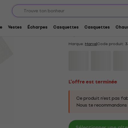
L'offre est terminée
Marvel Comics Deadpo
e
Vestes
Écharpes
Casquettes
Casquettes
Chaus
5
/5
4 x noté
Marque:
Marvel
Code produit:
3
L'offre est terminée
Ce produit n'est pas fab
Nous te recommandons d
Sélectionner une alte