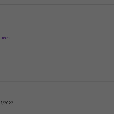
-shirt
n
07/2022