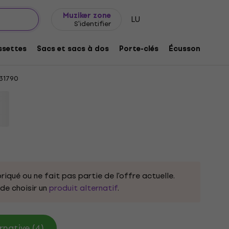
Idée de cadeau
FAQ
Muziker Blog
Muziker zone
LU
S'identifier
ol Bullet White S T-shirt
settes
Sacs et sacs à dos
Porte-clés
Écussons/badg
31790
riqué ou ne fait pas partie de l'offre actuelle.
e choisir un
produit alternatif
.
rnative (4)