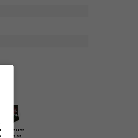
e
r
haussettes
s
musicales