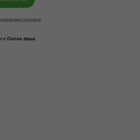
uvegarder
Comparer
ère
Coton doux