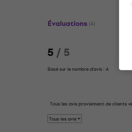
Évaluations
(4)
5
/ 5
Basé sur le nombre d'avis : 4
Tous les avis proviennent de clients v