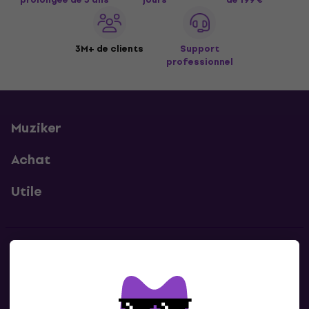
3M+ de clients
Support
professionnel
Muziker
Achat
Utile
Contacts
Contacte nous