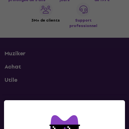
3M+ de clients
Support
professionnel
Muziker
Achat
Utile
Contacts
Contacte nous