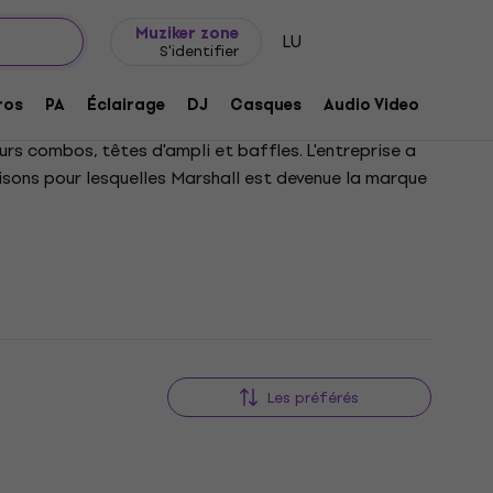
Idée de cadeau
FAQ
Muziker Blog
Muziker zone
LU
S'identifier
ros
PA
Éclairage
DJ
Casques
Audio Video
Acces
urs combos, têtes d'ampli et baffles. L'entreprise a
aisons pour lesquelles Marshall est devenue la marque
Les préférés