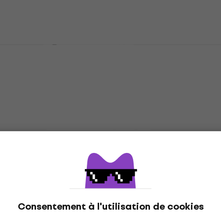
366 €
En stock
Marshall MX112R Baffle Guitare
Baffle Guitare
5
/5
237 €
243 €
En stock
Marshall DSL40CR Combo à lampes
Combo à lampes
4,9
/5
715 €
En stock
Consentement à l'utilisation de cookies
Marshall PEDL-91016 Pédalier pour ampli
Promotion