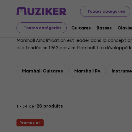
Marshall
Toutes catégories
Guitares
Basses
Clavie
Toutes catégories
Marshall Amplification est leader dans la conception 
été fondée en 1962 par Jim Marshall. Il a développé l
d'amplification guitare la plus reconnue au monde.
Marshall Guitares
Marshall PA
Instrume
1 - 34 de
128 produits
Promotion