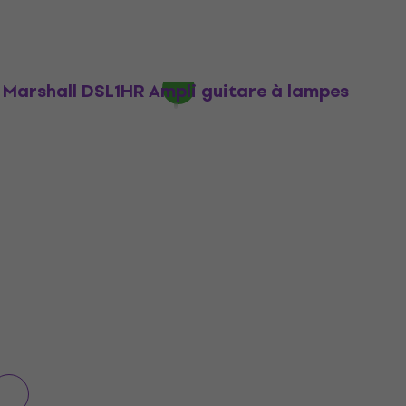
Ampli guitare à lampes
5
/5
639 €
657 €
En stock
Marshall DSL1HR Ampli guitare à lampes
Ampli guitare à lampes
5
/5
269 €
En stock