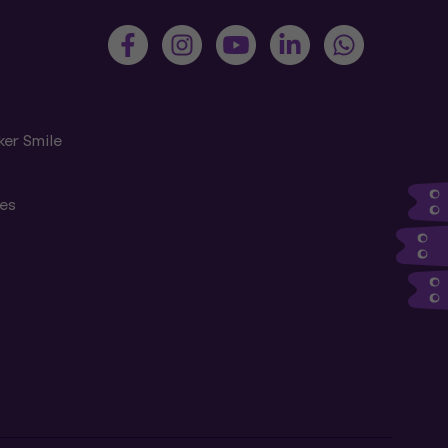
ker Smile
tes