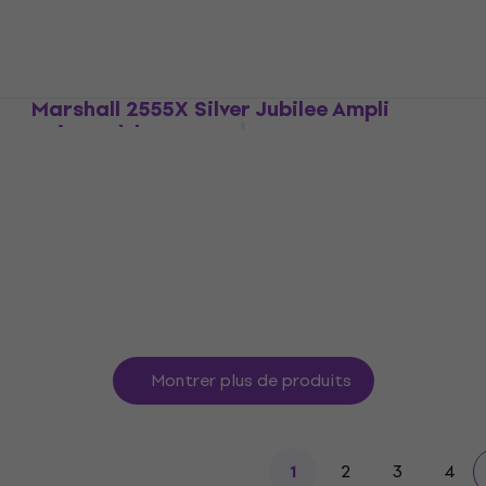
4,7
/5
59 €
En stock
Marshall 2555X Silver Jubilee Ampli
guitare à lampes
Ampli guitare à lampes
4,9
/5
1.499 €
En stock
Montrer plus de produits
2
3
4
1