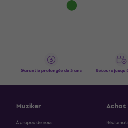
Garantie prolongée de 3 ans
Retours jusqu’
Muziker
Achat
À propos de nous
Réclamati