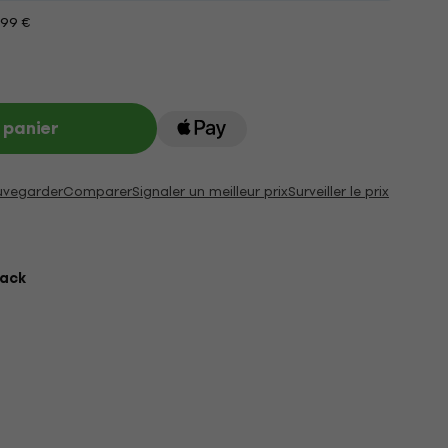
199 €
 panier
uvegarder
Comparer
Signaler un meilleur prix
Surveiller le prix
lack