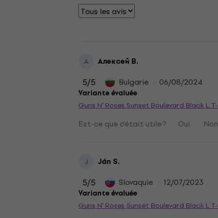
Алексей В.
А
5
/5
Bulgarie
06/08/2024
Variante évaluée
Guns N' Roses Sunset Boulevard Black L T-
Est-ce que c'était utile ?
Oui
No
Ján S.
J
5
/5
Slovaquie
12/07/2023
Variante évaluée
Guns N' Roses Sunset Boulevard Black L T-