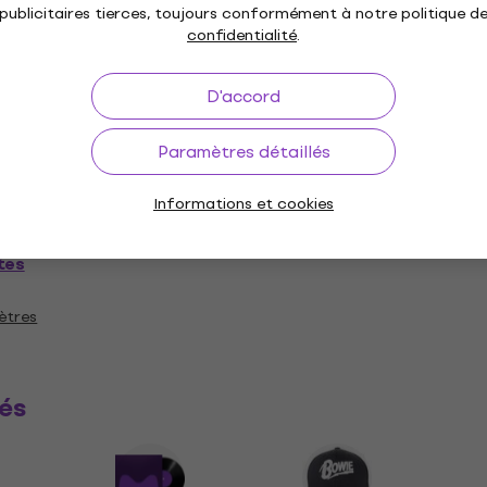
n doux
Spécifications matérielles
publicitaires tierces, toujours conformément à notre politique d
confidentialité
.
 classique
D'accord
Paramètres détaillés
e standard
Informations et cookies
tes
ètres
és