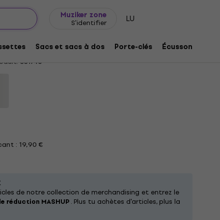
Idée de cadeau
FAQ
Muziker Blog
Muziker zone
LU
S'identifier
 Boulevard Black S T-shirt
settes
Sacs et sacs à dos
Porte-clés
Écussons/badg
oduit:
331740
ant : 19,90 €
X
cles de notre collection de merchandising et entrez le
de réduction MASHUP
. Plus tu achètes d'articles, plus la