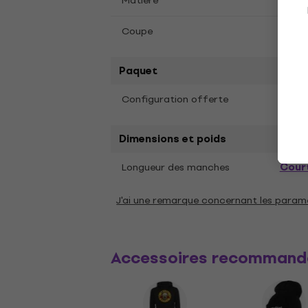
Matière
Coto
Coupe
Coupe
Paquet
Configuration offerte
Offr
Dimensions et poids
Cour
Longueur des manches
J'ai une remarque concernant les param
Accessoires recommand