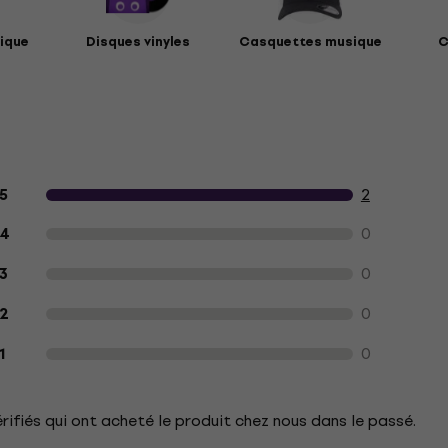
ique
Disques vinyles
Casquettes musique
C
Avis des clients sur le produit
2
5
0
4
0
3
0
2
0
1
érifiés qui ont acheté le produit chez nous dans le passé.