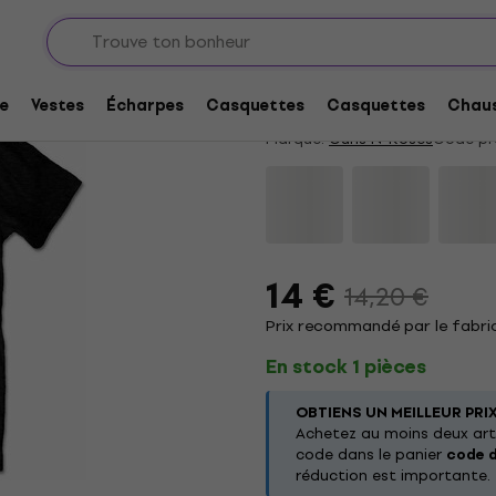
Guns N' Roses Sunset
5
/5
2 x noté
e
Vestes
Écharpes
Casquettes
Casquettes
Chaus
Marque:
Guns N' Roses
Code pr
14 €
14,20 €
Prix recommandé par le fabric
En stock 1 pièces
OBTIENS UN MEILLEUR PRI
Achetez au moins deux arti
code dans le panier
code 
réduction est importante.