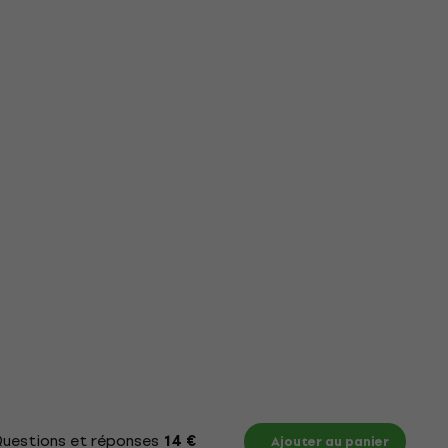
uestions et réponses
Documents
Tableau des t
14 €
Ajouter au panier