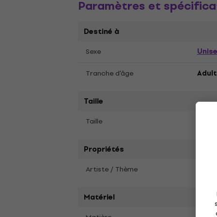
Paramètres et spécifica
Destiné à
Unis
Sexe
Tranche d'âge
Adult
Taille
S
Taille
Propriétés
Artiste / Thème
Guns 
Matériel