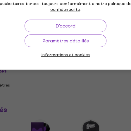
n doux
Spécifications matérielles
publicitaires tierces, toujours conformément à notre politique d
confidentialité
.
 classique
D'accord
Paramètres détaillés
e standard
Informations et cookies
tes
ètres
és