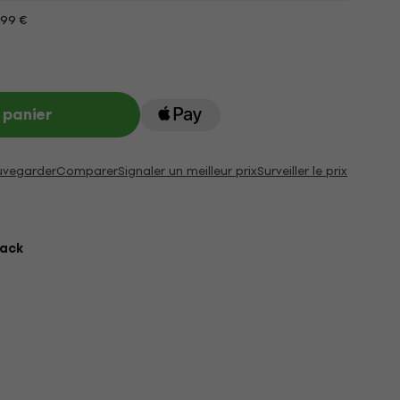
199 €
 panier
uvegarder
Comparer
Signaler un meilleur prix
Surveiller le prix
lack