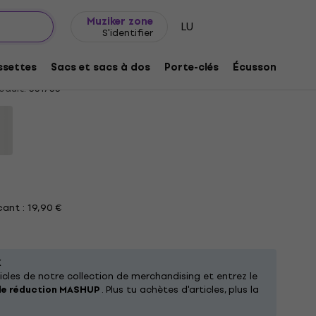
Idée de cadeau
FAQ
Muziker Blog
Muziker zone
LU
S'identifier
c Logo Black L T-shirt
settes
Sacs et sacs à dos
Porte-clés
Écussons/badg
oduit:
331733
ant : 19,90 €
X
cles de notre collection de merchandising et entrez le
de réduction MASHUP
. Plus tu achètes d'articles, plus la