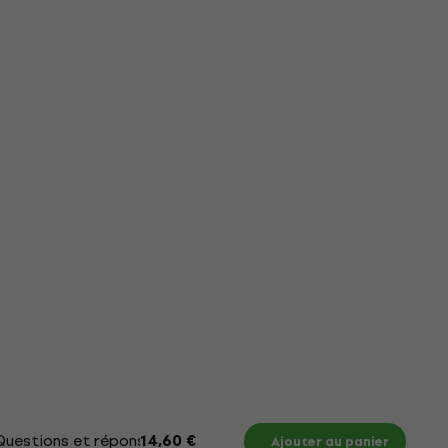
Questions et réponses
Documents
Tableau des 
14,60 €
Ajouter au panier