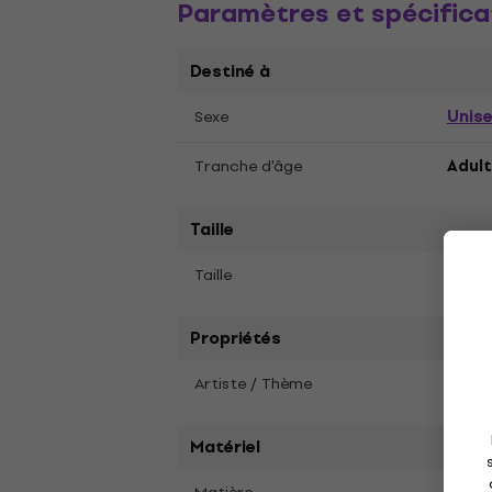
Paramètres et spécifica
Destiné à
Unis
Sexe
Tranche d'âge
Adult
Taille
L
Taille
Propriétés
Artiste / Thème
Guns 
Matériel