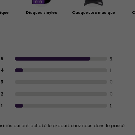
ique
Disques vinyles
Casquettes musique
C
Avis des clients sur le produit
9
5
1
4
0
3
0
2
1
1
érifiés qui ont acheté le produit chez nous dans le passé.