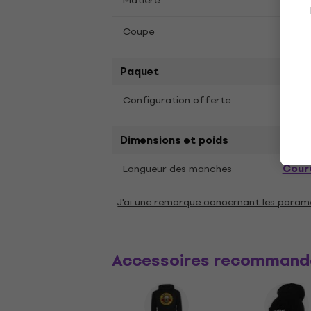
Matière
Coto
Coupe
Coupe
Paquet
Configuration offerte
Offr
Dimensions et poids
Cour
Longueur des manches
J'ai une remarque concernant les param
Accessoires recommand