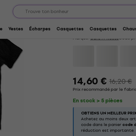
Guns N' Roses Classi
4,5
/5
11 x noté
e
Vestes
Écharpes
Casquettes
Casquettes
Chaus
Marque:
Guns N' Roses
Code pr
14,60 €
16,20 €
Prix recommandé par le fabric
En stock > 5 pièces
OBTIENS UN MEILLEUR PRI
Achetez au moins deux arti
code dans le panier
code 
réduction est importante.