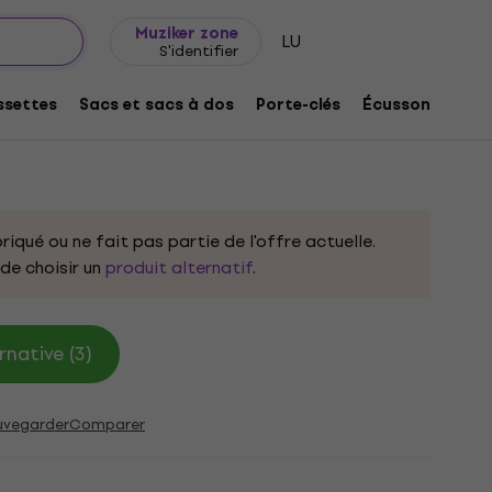
Idée de cadeau
FAQ
Muziker Blog
Muziker zone
LU
S'identifier
ite Porte-clés
settes
Sacs et sacs à dos
Porte-clés
Écussons/badg
oduit:
333002
riqué ou ne fait pas partie de l'offre actuelle.
e choisir un
produit alternatif
.
rnative (3)
uvegarder
Comparer