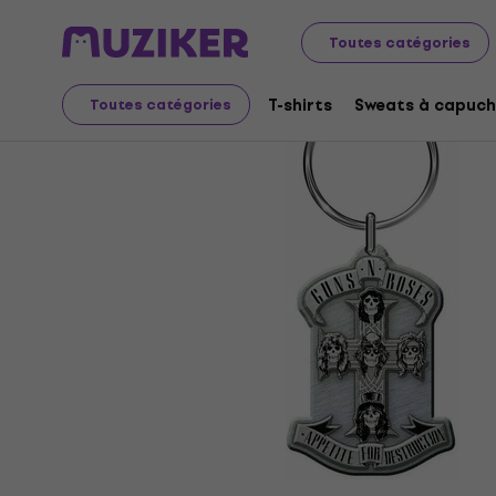
Merch
Produits musicaux
Toutes catégories
T-shirts
Sweats à capuch
Toutes catégories
L'offre est terminée