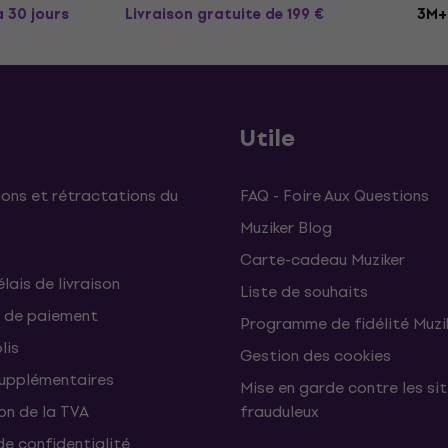
à 30 jours
Livraison gratuite
de 199 €
3M+ 
Utile
ons et rétractations du
FAQ - Foire Aux Questions
Muziker Blog
Carte-cadeau Muziker
élais de livraison
Liste de souhaits
 de paiement
Programme de fidélité Muzi
lis
Gestion des cookies
supplémentaires
Mise en garde contre les si
on de la TVA
frauduleux
de confidentialité