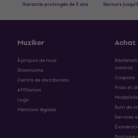
Garantie prolongée de 3 ans
Retours jusqu’
Muziker
Achat
À propos de nous
Réclamati
contrat
Showrooms
Coupons
Centre de distribution
Frais et d
Affiliation
Modalités
Logo
Suivi de co
Mentions légales
Services 
Éxonérati
Politique 