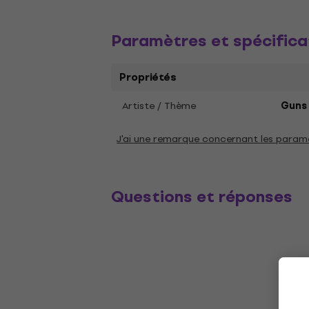
Paramètres et spécifica
Propriétés
Artiste / Thème
Guns 
J'ai une remarque concernant les param
Questions et réponses