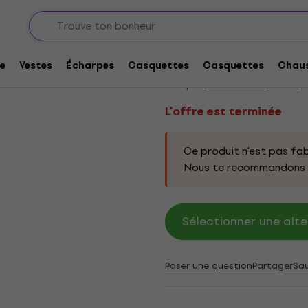
L'offre est terminée
Guns N' Roses Appet
e
Vestes
Écharpes
Casquettes
Casquettes
Chaus
Marque:
Guns N' Roses
Code pr
L'offre est terminée
Ce produit n'est pas fab
Nous te recommandons d
Sélectionner une alte
Poser une question
Partager
Sa