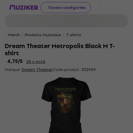
Toutes catégories
Merch
Produits musicaux
T-shirts
Dream Theater Metropolis Black M T-
shirt
4,75
/5
28 x noté
Marque:
Dream Theater
Code produit:
332909