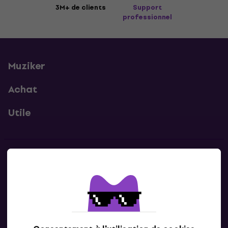
3M+ de clients
Support
professionnel
Muziker
Achat
Utile
Contacts
Contacte nous