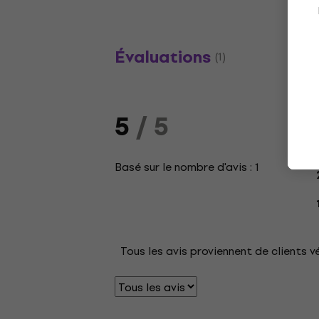
Évaluations
(1)
5
/ 5
Basé sur le nombre d'avis : 1
Tous les avis proviennent de clients v