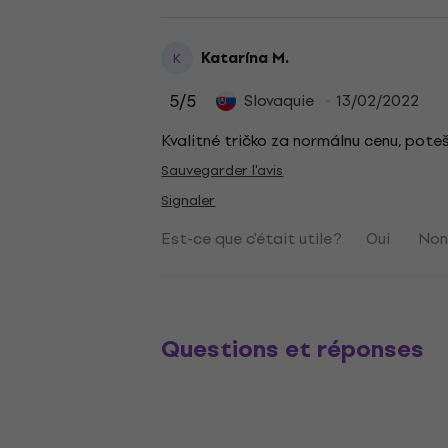
Katarína M.
K
5
/5
Slovaquie
13/02/2022
Kvalitné tričko za normálnu cenu, poteš
Sauvegarder l'avis
Signaler
Est-ce que c'était utile ?
Oui
No
Questions et réponses