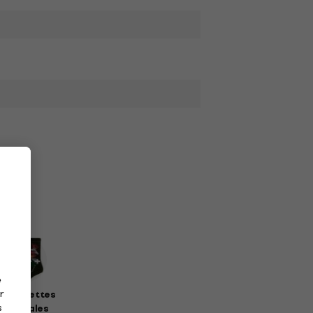
e
r
haussettes
s
musicales