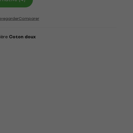
uvegarder
Comparer
ière
Coton doux