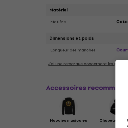
Matériel
Matière
Coto
Dimensions et poids
Cour
Longueur des manches
J'ai une remarque concernant les param
Accessoires recommand
Hoodies musicales
Chapeaux mus