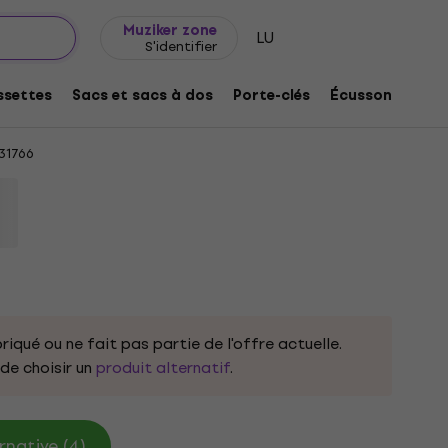
Idée de cadeau
FAQ
Muziker Blog
Muziker zone
LU
S'identifier
isex Black XL T-shirt
settes
Sacs et sacs à dos
Porte-clés
Écussons/badg
31766
riqué ou ne fait pas partie de l'offre actuelle.
e choisir un
produit alternatif
.
rnative (4)