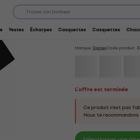
L'offre est terminée
Disney Simba Face Un
e
Vestes
Écharpes
Casquettes
Casquettes
Chaus
5
/5
1 x noté
Marque:
Disney
Code produit:
3
L'offre est terminée
Ce produit n'est pas fab
Nous te recommandons d
Sélectionner une alte