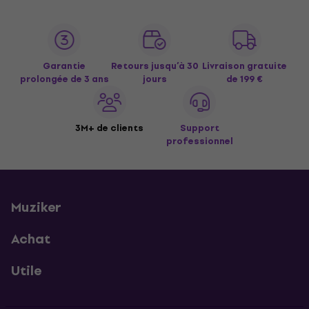
Garantie
Retours jusqu’à 30
Livraison gratuite
prolongée de 3 ans
jours
de 199 €
3M+ de clients
Support
professionnel
Muziker
Achat
Utile