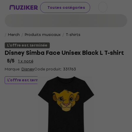
Toutes catégories
Merch
Produits musicaux
T-shirts
L'offre est terminée
Disney Simba Face Unisex Black L T-shirt
5
/5
1 x noté
Marque:
Disney
Code produit:
331763
L'offre est terminée