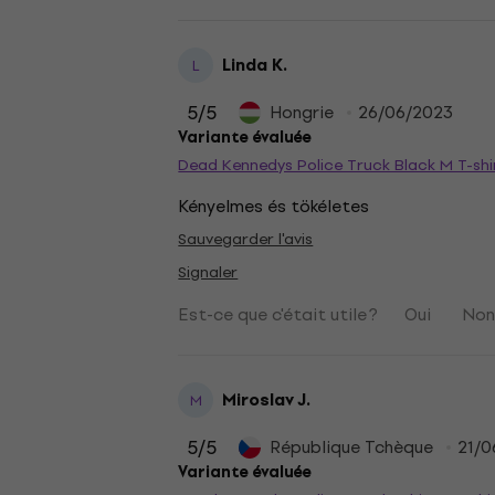
Linda K.
L
5
/5
Hongrie
26/06/2023
Variante évaluée
Dead Kennedys Police Truck Black M T-shi
Kényelmes és tökéletes
Sauvegarder l'avis
Signaler
Est-ce que c'était utile ?
Oui
No
Miroslav J.
M
5
/5
République Tchèque
21/0
Variante évaluée