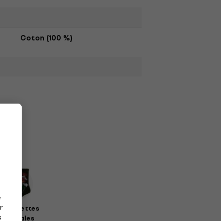
Coton (100 %)
e
r
haussettes
s
musicales