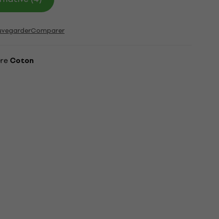
uvegarder
Comparer
ère
Coton