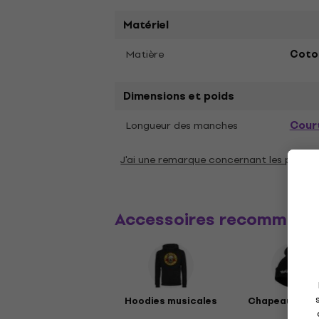
Matériel
Matière
Coto
Dimensions et poids
Cour
Longueur des manches
J'ai une remarque concernant les param
Accessoires recommand
Hoodies musicales
Chapeaux mus