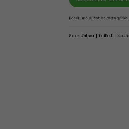
Poser une question
Partager
Sa
Sexe
| Taille
| Mati
Unisex
L