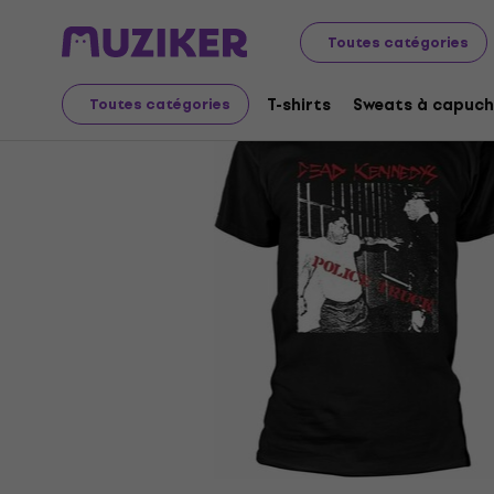
Merch
Produits musicaux
T-shirts
Toutes catégories
T-shirts
Sweats à capuch
Toutes catégories
L'offre est terminée