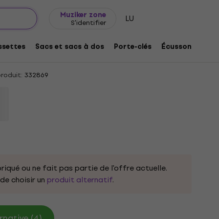
Idée de cadeau
FAQ
Muziker Blog
Muziker zone
LU
S'identifier
 Truck Black L T-shirt
settes
Sacs et sacs à dos
Porte-clés
Écussons/badg
roduit:
332869
riqué ou ne fait pas partie de l'offre actuelle.
e choisir un
produit alternatif
.
rnative (4)