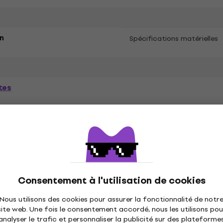
n
Spécifications matérielles
tes
ètres
és
Consentement à l'utilisation de cookies
Nous utilisons des cookies pour assurer la fonctionnalité de notr
site web. Une fois le consentement accordé, nous les utilisons pou
ique
Disques vinyles
Casquettes musique
C
analyser le trafic et personnaliser la publicité sur des plateforme