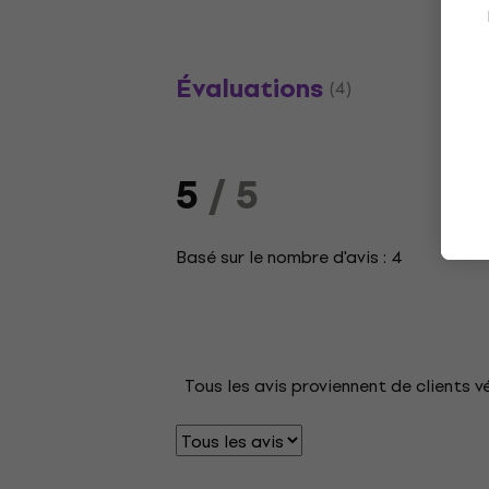
Évaluations
(4)
5
/ 5
Basé sur le nombre d'avis : 4
Tous les avis proviennent de clients v