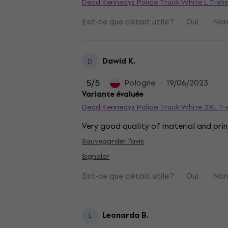
Dead Kennedys Police Truck White L T-shi
Est-ce que c'était utile ?
Oui
No
Dawid K.
D
5
/5
Pologne
19/06/2023
Variante évaluée
Dead Kennedys Police Truck White 2XL T-s
Very good quality of material and pri
Sauvegarder l'avis
Signaler
Est-ce que c'était utile ?
Oui
No
Leonarda B.
L