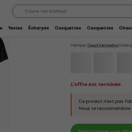
L'offre est terminée
Dead Kennedys Police
e
Vestes
Écharpes
Casquettes
Casquettes
Chaus
5
/5
4 x noté
Marque:
Dead Kennedys
Code p
L'offre est terminée
Ce produit n'est pas fab
Nous te recommandons d
Sélectionner une alte