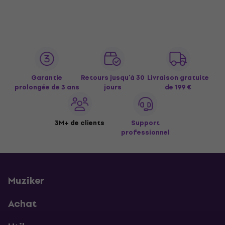
Garantie
Retours jusqu’à 30
Livraison gratuite
prolongée de 3 ans
jours
de 199 €
3M+ de clients
Support
professionnel
Muziker
Achat