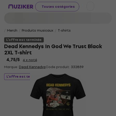
Toutes catégories
Merch
Produits musicaux
T-shirts
L'offre est terminée
Dead Kennedys In God We Trust Black
2XL T-shirt
4,75
/5
4 x noté
Marque:
Dead Kennedys
Code produit:
332859
L'offre est terminée