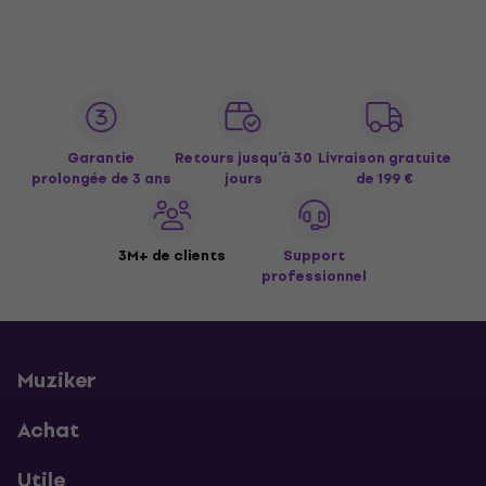
Garantie
Retours jusqu’à 30
Livraison gratuite
prolongée de 3 ans
jours
de 199 €
3M+ de clients
Support
professionnel
Muziker
Achat
Utile